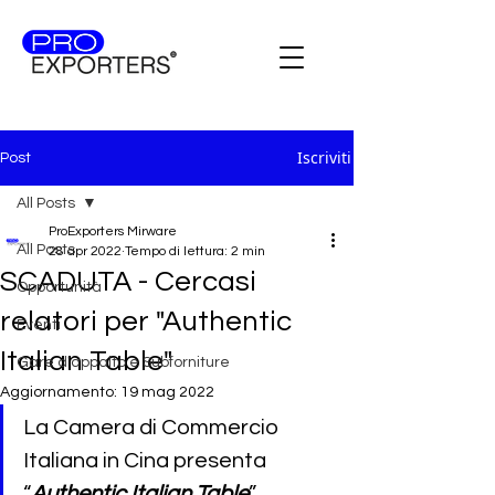
Iscriviti
Post
All Posts
ProExporters Mirware
All Posts
28 apr 2022
Tempo di lettura: 2 min
SCADUTA - Cercasi
Opportunità
relatori per "Authentic
Eventi
Italian Table"
Gare d'appalto e Subforniture
Aggiornamento:
19 mag 2022
La Camera di Commercio 
Italiana in Cina presenta 
“
Authentic Italian Table
”, 