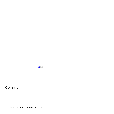
Commenti
SCADUTA - Cercasi
Workshop Intern
Scrivi un commento...
agenzia per
Banking