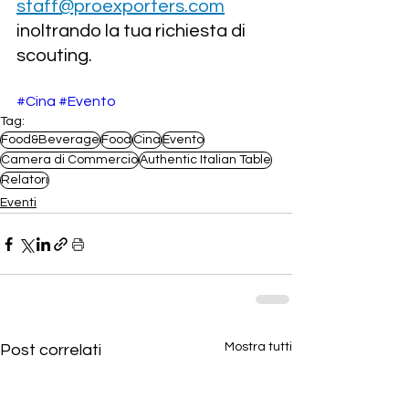
staff@proexporters.com
inoltrando la tua richiesta di 
scouting.
#Cina
#Evento
Tag:
Food&Beverage
Food
Cina
Evento
Camera di Commercio
Authentic Italian Table
Relatori
Eventi
Mostra tutti
Post correlati