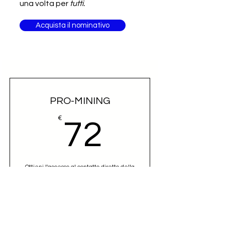
una volta per
tutti.
Acquista il nominativo
PRO-MINING
72€
€
72
Ottieni l'accesso al contatto diretto della
controparte
Valido per un mese
Seleziona