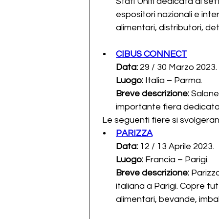
Stati Uniti dedicata al se
espositori nazionali e inter
alimentari, distributori, det
CIBUS CONNECT
Data: 
29 / 30 Marzo 2023.
Luogo:
 Italia – Parma.
Breve descrizione: 
Salone 
importante fiera dedicata 
  Le seguenti fiere si svolgera
PARIZZA
Data: 
12 / 13 Aprile 2023.
Luogo: 
Francia – Parigi.
Breve descrizione: 
Parizza
italiana a Parigi. Copre tutt
alimentari, bevande, imball