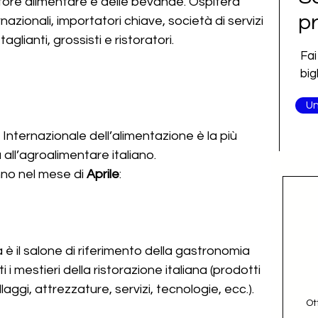
ttore alimentare e delle bevande. Ospiterà 
pr
nazionali, importatori chiave, società di servizi 
taglianti, grossisti e ristoratori.
Fai
big
Un
Internazionale dell’alimentazione è la più 
all’agroalimentare italiano.
nno nel mese di 
Aprile
:
 è il salone di riferimento della gastronomia 
i i mestieri della ristorazione italiana (prodotti 
aggi, attrezzature, servizi, tecnologie, ecc.).
Ot