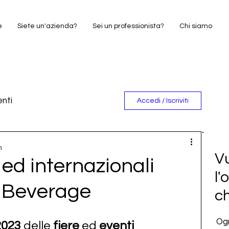
e
Siete un'azienda?
Sei un professionista?
Chi siamo
nti
Accedi / Iscriviti
e
n
Vu
 ed internazionali
l'
& Beverage
c
Ogn
2023 
delle 
fiere 
ed 
eventi 