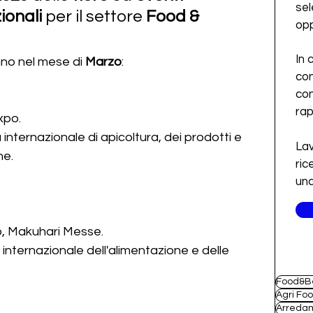
sel
ionali 
per il settore 
Food & 
opp
In 
nno nel mese di 
Marzo
:
con
con
ra
xpo.
internazionale di apicoltura, dei prodotti e 
Lav
he.
ric
una
o, Makuhari Messe.
internazionale dell'alimentazione e delle 
Food&B
Agri Fo
Arreda