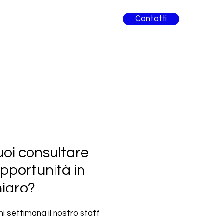
Contatti
oi consultare
opportunità in
hiaro?
i settimana il nostro staff