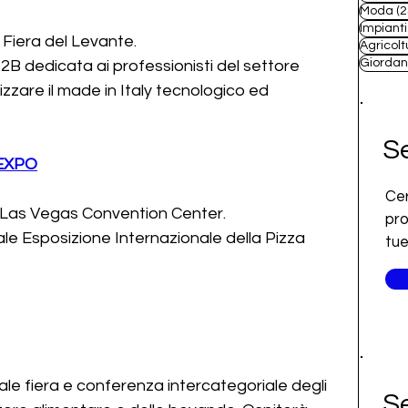
Moda
(2
Impianti
a Fiera del Levante.
Agricolt
Giordan
B2B dedicata ai professionisti del settore 
izzare il made in Italy tecnologico ed 
Se
EXPO
Cer
Las Vegas Convention Center.
pro
le Esposizione Internazionale della Pizza 
tue
pale fiera e conferenza intercategoriale degli 
Se