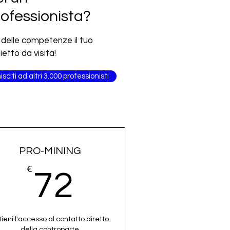
ofessionista?
 delle competenze il tuo
lietto da visita!
isciti ad altri 3.000 professionisti
PRO-MINING
€
72€
72
tieni l'accesso al contatto diretto
della controparte