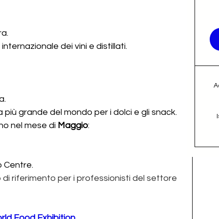
ra.
internazionale dei vini e distillati.
A
a.
a più grande del mondo per i dolci e gli snack.
nno nel mese di 
Maggio
:
po Centre.
di riferimento per i professionisti del settore 
d Food Exhibition