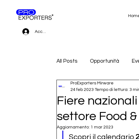
Hom
Accedi
All Posts
Opportunità
Eve
ProExporters Mirware
Gare d'appalto e Subfornitur
24 feb 2023
Tempo di lettura: 3 mi
Fiere nazionali
settore Food 
Aggiornamento:
1 mar 2023
Scopri il calendario 