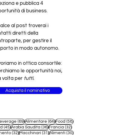
eziona e pubblica 4
ortunità di business.
calce al post troverai i
tatti diretti della
troparte, per gestire il
pporto in modo autonomo.
oriamo in ottica consortile:
erchiamo le opportunità noi,
 volta per
tutti.
Acquista il nominativo
69 post
64 post
58 post
everage
(69)
Alimentare
(64)
Food
(58)
45 post
36 post
32 post
od
(45)
Arabia Saudita
(36)
Francia
(32)
32 post
31 post
30 post
mento
(32)
Macchinari
(31)
Alimenti
(30)