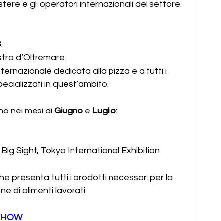
tere e gli operatori internazionali del settore.
.
ostra d’Oltremare.
nternazionale dedicata alla pizza e a tutti i 
pecializzati in quest’ambito.
no nei mesi di 
Giugno
 e
 Luglio
:
ig Sight, Tokyo International Exhibition 
he presenta tutti i prodotti necessari per la 
ne di alimenti lavorati.
SHOW