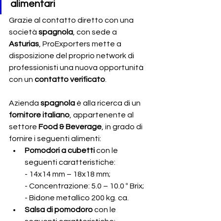
alimentari
Grazie al contatto diretto con una 
società 
spagnola
, con sede a 
Asturias
, ProExporters mette a 
disposizione del proprio network di 
professionisti una nuova opportunità 
con un 
contatto verificato
.
Azienda
 spagnola 
è alla ricerca di un 
fornitore italiano
, appartenente al 
settore
 Food & Beverage
,
in grado di 
fornire i seguenti alimenti: 
Pomodori a cubetti 
con le 
seguenti caratteristiche:
- 14x14 mm – 18x18 mm;
- Concentrazione: 5.0 – 10.0 º Brix;
- Bidone metallico 200 kg. ca.
Salsa di pomodoro 
con le 