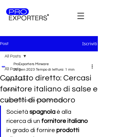
Iscriviti
Post
All Posts
ProExporters Mirware
All Posts
26 gen 2023
Tempo di lettura: 1 min
Contatto diretto: Cercasi
Opportunità
fornitore italiano di salse e
Eventi
cubetti di pomodoro
Gare d'appalto e Subforniture
Società 
spagnola 
è alla 
ricerca di un 
fornitore italiano 
in grado di fornire 
prodotti 