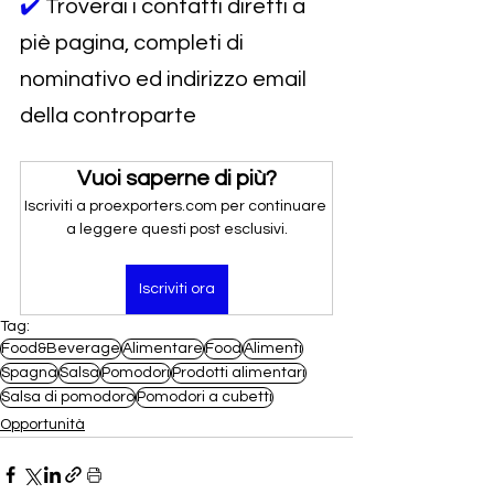
✔️ 
Troverai i contatti diretti a 
piè pagina, completi di 
nominativo ed indirizzo email 
della controparte
Vuoi saperne di più?
Iscriviti a proexporters.com per continuare 
a leggere questi post esclusivi.
Iscriviti ora
Tag:
Food&Beverage
Alimentare
Food
Alimenti
Spagna
Salsa
Pomodori
Prodotti alimentari
Salsa di pomodoro
Pomodori a cubetti
Opportunità