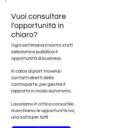
Vuoi consultare
l'opportunità in
chiaro?
Ogni settimana il nostro staff
seleziona e pubblica 4
SCADUTA - Cercasi produttore
opportunità di business.
italiano di pomodori
In calce al post troverai i
contatti diretti della
controparte, per gestire il
rapporto in modo autonomo.
Lavoriamo in ottica consortile:
ricerchiamo le opportunità noi,
una volta per
tutti.