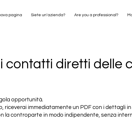
ova pagina
Siete un'azienda?
Are you a professional?
M
 contatti diretti delle 
ngola opportunità.
, riceverai immediatamente un PDF con i dettagli in ch
con la controparte in modo indipendente, senza inter