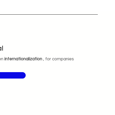
l
on
internationalization
, for companies