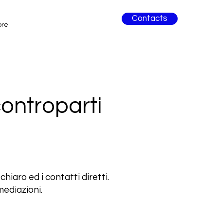
Contacts
ore
controparti
iaro ed i contatti diretti.
mediazioni.