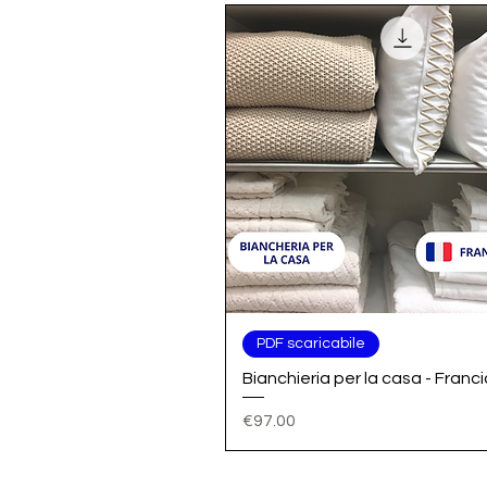
Quick View
PDF scaricabile
Bianchieria per la casa - Franci
Price
€97.00