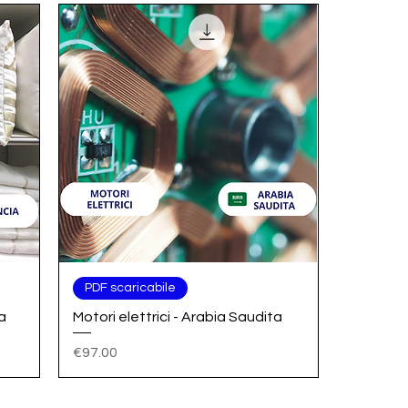
Quick View
PDF scaricabile
a
Motori elettrici - Arabia Saudita
Price
€97.00