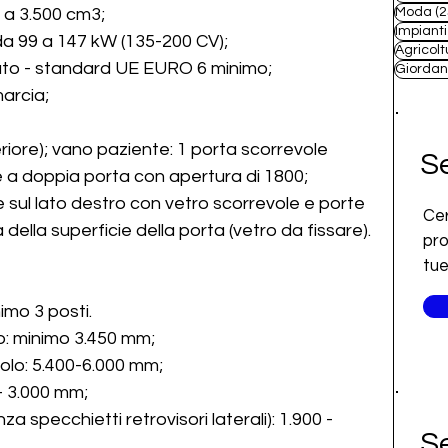
 a 3.500 cm3;
Moda
(2
Impianti
da 99 a 147 kW (135-200 CV);
Agricolt
to - standard UE EURO 6 minimo;
Giordan
arcia;
riore); vano paziente: 1 porta scorrevole 
Se
e a doppia porta con apertura di 1800;
e sul lato destro con vetro scorrevole e porte 
Cer
della superficie della porta (vetro da fissare).
pro
 
tue
nimo 3 posti.
so: minimo 3.450 mm;
Lunghezza totale del veicolo: 5.400-6.000 mm;		
 - 3.000 mm;
a specchietti retrovisori laterali): 1.900 - 
Se