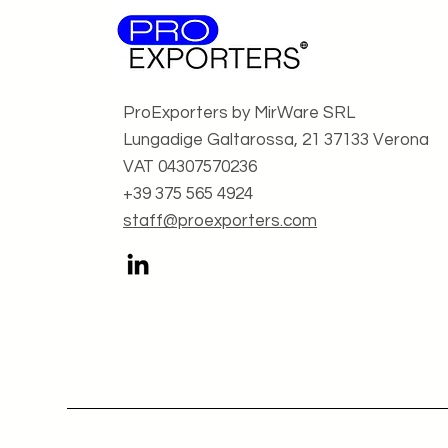
SCADUTA - Gara d’appalto
internazionale - Fornitura di
apparecchiatura elettronica
ProExporters by MirWare SRL
Lungadige Galtarossa, 21 37133 Verona
VAT 04307570236
+39 375 565 4924
staff@proexporters.com