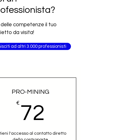
ofessionista?
 delle competenze il tuo
lietto da visita!
isciti ad altri 3.000 professionisti
PRO-MINING
€
72€
72
tieni l'accesso al contatto diretto
della controparte