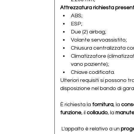
Attrezzatura richiesta present
ABS;
ESP;
Due (2) airbag;
Volante servoassistito;
Chiusura centralizzata c
Climatizzatore (climatizza
vano paziente);	
Chiave codificata.
Ulteriori requisiti si possono
disposizione nel bando di gara
È richiesta la 
fornitura
, la 
cons
funzione
, il 
collaudo
, la
 manute
 L'appalto è relativo a un 
proge