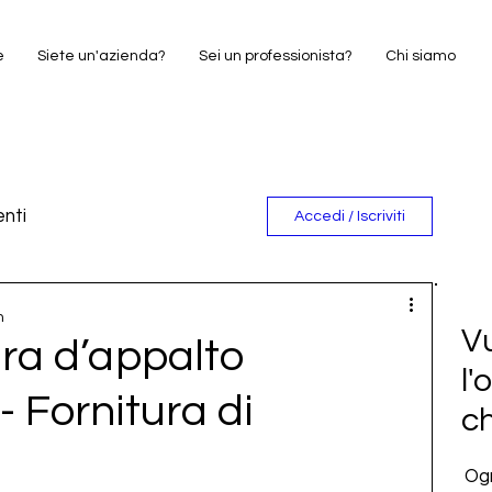
e
Siete un'azienda?
Sei un professionista?
Chi siamo
nti
Accedi / Iscriviti
e
n
Vu
a d’appalto
l'
- Fornitura di
c
Ogn