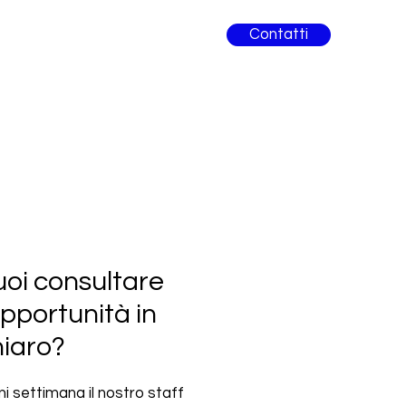
Contatti
oi consultare
opportunità in
hiaro?
i settimana il nostro staff