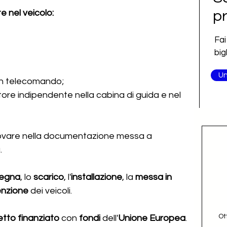
e nel veicolo:
pr
Fai
big
Un
on telecomando;
tore indipendente nella cabina di guida e nel 
 trovare nella documentazione messa a 
.
egna
, lo 
scarico
, l'
installazione
, la 
messa in 
nzione 
dei veicoli.
Ot
tto finanziato
 con 
fondi
 dell'
Unione Europea
.