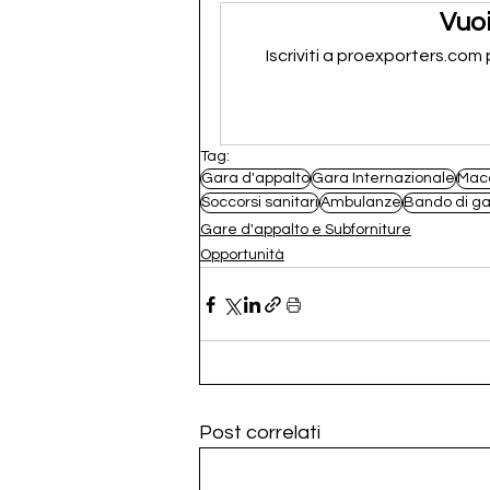
Vuoi
Iscriviti a proexporters.com
Tag:
Gara d'appalto
Gara Internazionale
Mac
Soccorsi sanitari
Ambulanze
Bando di g
Gare d'appalto e Subforniture
Opportunità
Post correlati