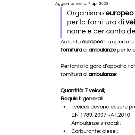
Aggiornamento:
7 apr 2023
Organismo 
europeo 
per la fornitura di 
vei
nome e per conto del
Autorità 
europea 
ha 
aperto un
fornitura 
di
 ambulanze
 per le 
Pertanto la gara d'appalto ric
fornitura di 
ambulanze
:
Quantità: 7 veicoli;
Requisiti generali:
I veicoli devono essere p
EN 1789: 2007 +A1:2010 - V
Ambulanze stradali	;
Carburante: diesel;