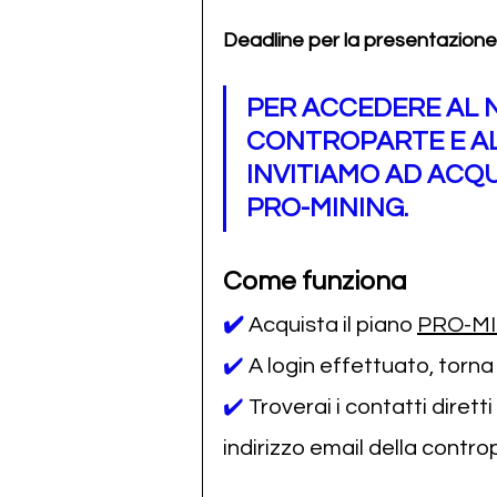
Deadline per la presentazione 
PER ACCEDERE AL 
CONTROPARTE E AL 
INVITIAMO AD ACQU
PRO-MINING.
Come funziona
✔️
Acquista il piano 
PRO-M
✔️ 
A login effettuato, torn
✔️ 
Troverai i contatti dirett
indirizzo email della contro