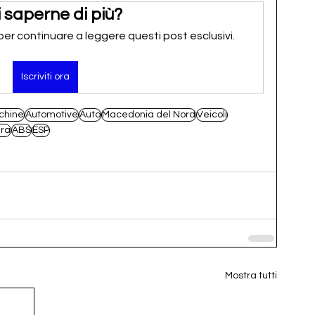
 saperne di più?
 per continuare a leggere questi post esclusivi.
Iscriviti ora
chine
Automotive
Auto
Macedonia del Nord
Veicoli
ara
ABS
ESP
Mostra tutti