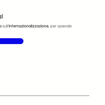
l
a
sull'
internazionalizzazione
, per aziende