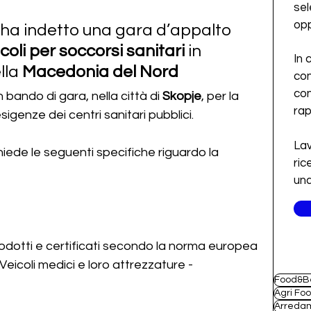
sel
opp
ha indetto una gara d’appalto 
coli per soccorsi sanitari 
in 
In 
la 
Macedonia del Nord
con
con
 bando di gara, nella città di 
Skopje
,
per la 
ra
esigenze dei centri sanitari pubblici.
Lav
hiede le seguenti specifiche riguardo la 
ric
una
rodotti e certificati secondo la norma europea 
eicoli medici e loro attrezzature - 
Food&B
Agri Fo
Arreda