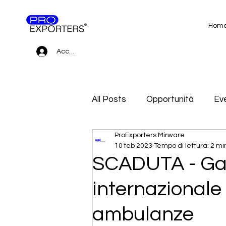
Hom
Accedi
All Posts
Opportunità
Eve
ProExporters Mirware
Gare d'appalto e Subfornitur
10 feb 2023
Tempo di lettura: 2 mi
SCADUTA - Gar
internazionale 
ambulanze