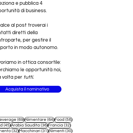
eziona e pubblica 4
ortunità di business.
calce al post troverai i
tatti diretti della
troparte, per gestire il
pporto in modo autonomo.
oriamo in ottica consortile:
erchiamo le opportunità noi,
 volta per
tutti.
Acquista il nominativo
69 post
64 post
58 post
everage
(69)
Alimentare
(64)
Food
(58)
45 post
36 post
32 post
od
(45)
Arabia Saudita
(36)
Francia
(32)
32 post
31 post
30 post
mento
(32)
Macchinari
(31)
Alimenti
(30)