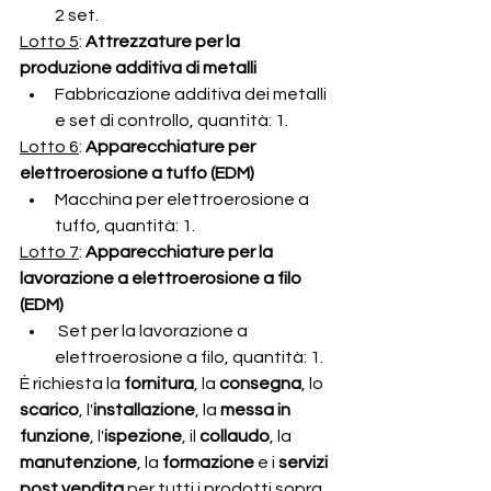
2 set.
Lotto 5
: 
Attrezzature per la 
produzione additiva di metalli
Fabbricazione additiva dei metalli 
e set di controllo, quantità: 1.
Lotto 6
: 
Apparecchiature per 
elettroerosione a tuffo (EDM)
Macchina per elettroerosione a 
tuffo, quantità: 1.
Lotto 7
: 
Apparecchiature per la 
lavorazione a elettroerosione a filo 
(EDM)
 Set per la lavorazione a 
elettroerosione a filo, quantità: 1.
È richiesta la 
fornitura
, la 
consegna
, lo 
scarico
, l'
installazione
, la 
messa in 
funzione
, l'
ispezione
, il 
collaudo
, la
manutenzione
, la 
formazione 
e i 
servizi 
post vendita
 per tutti i prodotti sopra 