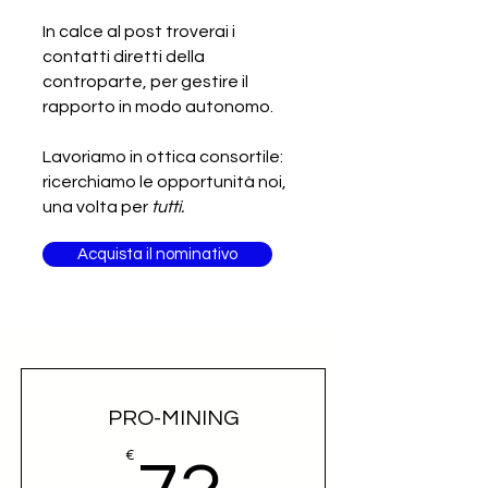
internazionale - Fornitura di
apparecchiature e macchinari
In calce al post troverai i
contatti diretti della
controparte, per gestire il
rapporto in modo autonomo.
Lavoriamo in ottica consortile:
ricerchiamo le opportunità noi,
una volta per
tutti.
Acquista il nominativo
PRO-MINING
72€
€