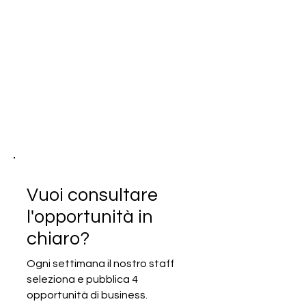
Vuoi consultare
l'opportunità in
chiaro?
Ogni settimana il nostro staff
seleziona e pubblica 4
SCADUTA - Gara d’appalto
opportunità di business.