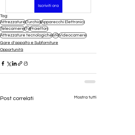
Iscriviti ora
Tag:
Attrezzature
Turchia
Apparecchi Elettronici
Telecamere
Tv
Proiettori
Attrezzature tecnologiche
VR
Videocamere
Gare d'appalto e Subforniture
Opportunità
Mostra tutti
Post correlati