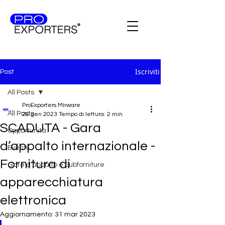
Iscriviti
Post
All Posts
ProExporters Mirware
All Posts
26 gen 2023
Tempo di lettura: 2 min
SCADUTA - Gara
Opportunità
d’appalto internazionale -
Eventi
Fornitura di
Gare d'appalto e Subforniture
apparecchiatura
elettronica
Aggiornamento:
31 mar 2023