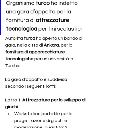
Organismo 
turco 
ha indetto 
una gara d’appalto per la 
fornitura di 
attrezzature 
tecnologica 
per fini scolastici
Autorità 
turca 
ha 
aperto un bando di 
gara, nella città di 
Ankara
,
per la 
fornitura 
di
 apparecchiature 
tecnologiche 
per un'università in 
Turchia.
La gara d'appalto è suddivisa 
secondo i seguenti lotti:
Lotto 1
: 
Attrezzature per lo sviluppo di 
giochi:
Workstation portatile per la 
progettazione di giochi e 
modellazione, quantità: 3;