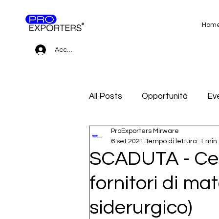
Hom
Accedi
All Posts
Opportunità
Eve
ProExporters Mirware
Gare d'appalto e Subfornitur
6 set 2021
Tempo di lettura: 1 min
SCADUTA - Cer
fornitori di ma
siderurgico)