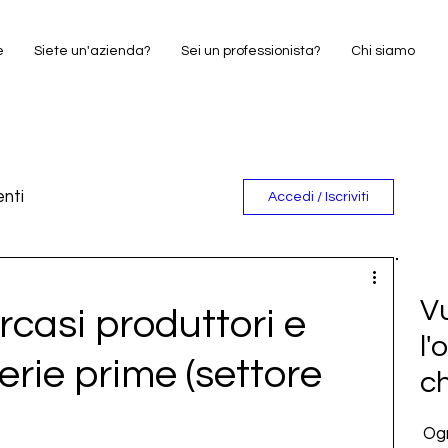
e
Siete un'azienda?
Sei un professionista?
Chi siamo
nti
Accedi / Iscriviti
e
Vu
casi produttori e
l'
terie prime (settore
c
Ogn