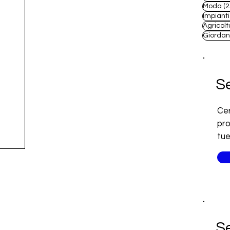
Moda
(2
Impianti
Agricolt
Giordan
Se
Cer
pro
tue
Se