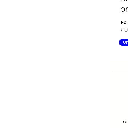
pr
re
Fai
big
Un
Ot