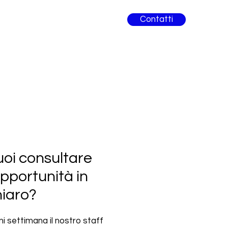
Contatti
oi consultare
opportunità in
hiaro?
i settimana il nostro staff