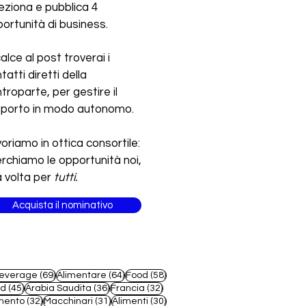
eziona e pubblica 4
ortunità di business.
calce al post troverai i
tatti diretti della
troparte, per gestire il
pporto in modo autonomo.
oriamo in ottica consortile:
erchiamo le opportunità noi,
 volta per
tutti.
Acquista il nominativo
69 post
64 post
58 post
everage
(69)
Alimentare
(64)
Food
(58)
45 post
36 post
32 post
od
(45)
Arabia Saudita
(36)
Francia
(32)
32 post
31 post
30 post
mento
(32)
Macchinari
(31)
Alimenti
(30)