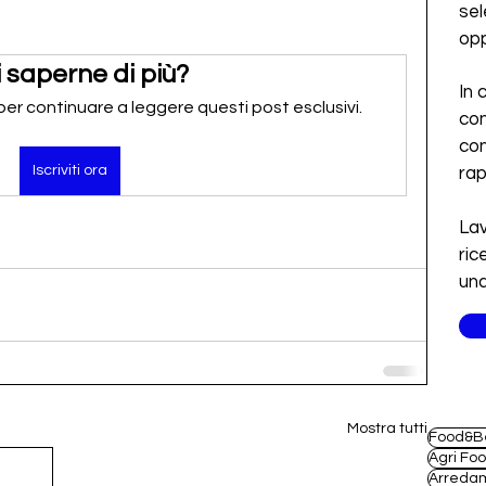
sel
opp
 saperne di più?
In 
 per continuare a leggere questi post esclusivi.
con
con
Iscriviti ora
ra
Lav
ric
una
Mostra tutti
Food&B
Agri Fo
Arreda