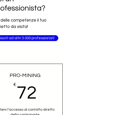
ofessionista?
 delle competenze il tuo
lietto da visita!
isciti ad altri 3.000 professionisti
PRO-MINING
€
72€
72
tieni l'accesso al contatto diretto
della controparte