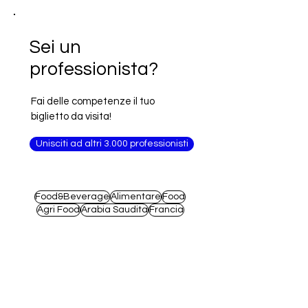
Sei un
professionista?
Fai delle competenze il tuo
biglietto da visita!
Unisciti ad altri 3.000 professionisti
Food&Beverage
Alimentare
Food
Agri Food
Arabia Saudita
Francia
Arredamento
Macchinari
Alimenti
Moda