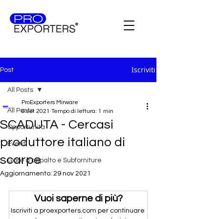
Iscriviti
Post
All Posts
ProExporters Mirware
All Posts
6 set 2021
Tempo di lettura: 1 min
SCADUTA - Cercasi
Opportunità
produttore italiano di
Eventi
scarpe
Gare d'appalto e Subforniture
Aggiornamento:
29 nov 2021
Vuoi saperne di più?
Iscriviti a proexporters.com per continuare 