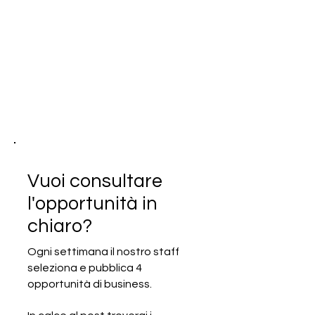
Vuoi consultare
l'opportunità in
chiaro?
Ogni settimana il nostro staff
seleziona e pubblica 4
SCADUTA - Cercasi produttori di
opportunità di business.
attrezzi e articoli per parchi
divertimento