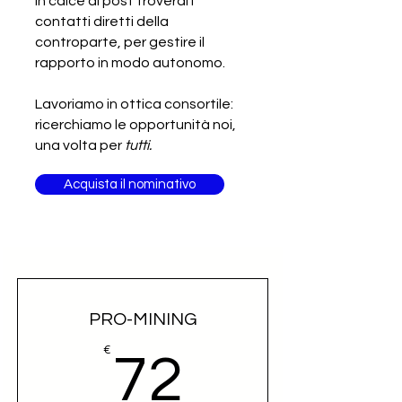
In calce al post troverai i
contatti diretti della
controparte, per gestire il
rapporto in modo autonomo.
Lavoriamo in ottica consortile:
ricerchiamo le opportunità noi,
una volta per
tutti.
Acquista il nominativo
PRO-MINING
72€
€
72