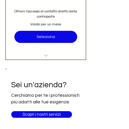
Ottieni l'accesso al contatto diretto della
controparte
Valido per un mese
Seleziona
Accesso al nominativo e contatto
email diretto (opportunità)
Iscrizione alla newsletter Going
Sei un'azienda?
International
Cerchiamo per te i professionisti
più adatti alle tue esigenze.
Scopri i nostri servizi