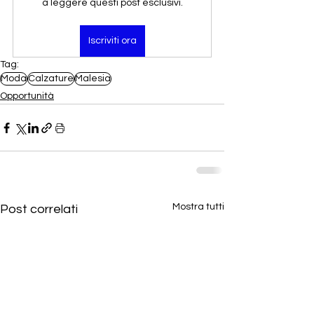
a leggere questi post esclusivi.
Iscriviti ora
Tag:
Moda
Calzature
Malesia
Opportunità
Mostra tutti
Post correlati