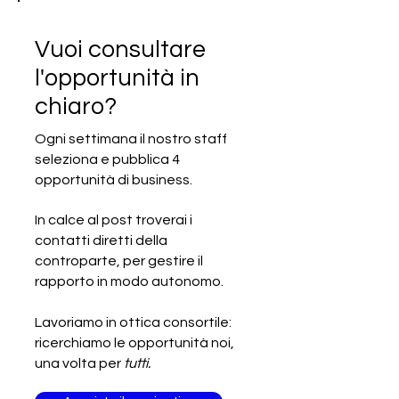
Vuoi consultare
l'opportunità in
chiaro?
Ogni settimana il nostro staff
seleziona e pubblica 4
Fiere nazionali ed internazionali
opportunità di business.
settore Food & Beverage
In calce al post troverai i
contatti diretti della
controparte, per gestire il
rapporto in modo autonomo.
Lavoriamo in ottica consortile:
ricerchiamo le opportunità noi,
una volta per
tutti.