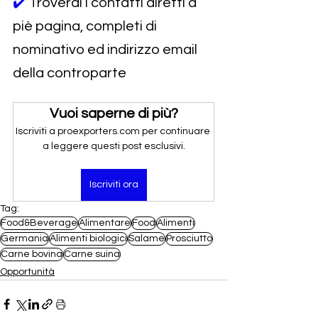
✔️ 
Troverai i contatti diretti a 
piè pagina, completi di 
nominativo ed indirizzo email 
della controparte
Vuoi saperne di più?
Iscriviti a proexporters.com per continuare 
a leggere questi post esclusivi.
Iscriviti ora
Tag:
Food&Beverage
Alimentare
Food
Alimenti
Germania
Alimenti biologici
Salame
Prosciutto
Carne bovina
Carne suina
Opportunità