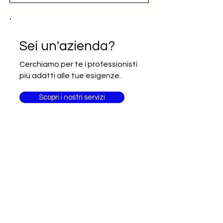
Accesso al nominativo e contatto
email diretto (opportunità)
Iscrizione alla newsletter Going
Sei un'azienda?
International
Cerchiamo per te i professionisti
più adatti alle tue esigenze.
Scopri i nostri servizi
Sei un
professionista?
Fai delle competenze il tuo
biglietto da visita!