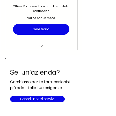
Ottieni l'accesso al contatto diretto della
controparte
Valido per un mese
Seleziona
Accesso al nominativo e contatto
email diretto (opportunità)
Iscrizione alla newsletter Going
Sei un'azienda?
International
Cerchiamo per te i professionisti
più adatti alle tue esigenze.
Scopri i nostri servizi