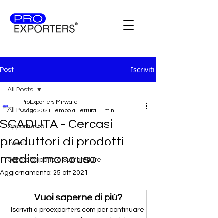
Iscriviti
Post
All Posts
ProExporters Mirware
All Posts
3 ago 2021
Tempo di lettura: 1 min
SCADUTA - Cercasi
Opportunità
produttori di prodotti
Eventi
medici monouso
Gare d'appalto e Subforniture
Aggiornamento:
25 ott 2021
Vuoi saperne di più?
Iscriviti a proexporters.com per continuare 