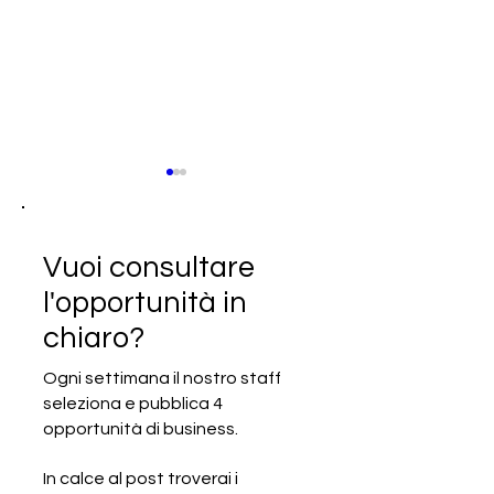
Vuoi consultare
l'opportunità in
chiaro?
SCADUTA - Cercasi
SCADUTA - Cerc
produttori specializzati in
produttori ed es
Ogni settimana il nostro staff
radiatori a pannello in
di marmo, ceram
seleziona e pubblica 4
acciaio
porcellana
opportunità di business.
In calce al post troverai i