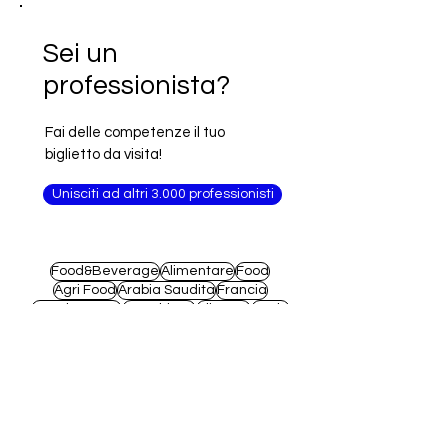
Sei un
professionista?
Fai delle competenze il tuo
biglietto da visita!
Unisciti ad altri 3.000 professionisti
Food&Beverage
Alimentare
Food
Agri Food
Arabia Saudita
Francia
Arredamento
Macchinari
Alimenti
Moda