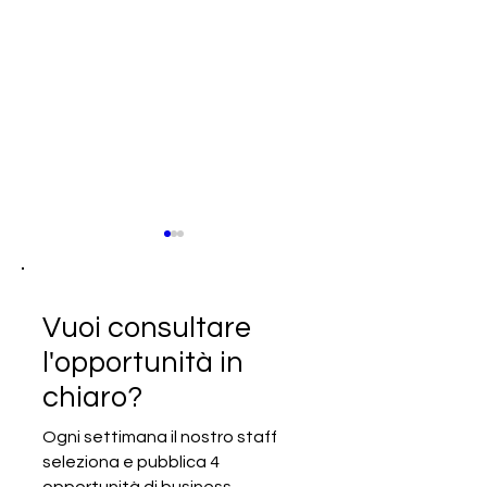
Vuoi consultare
l'opportunità in
chiaro?
SCADUTA - Cercasi
SCADUTA - Cerc
produttori di pomodori
produttori ed es
Ogni settimana il nostro staff
pelati
di marmo, ceram
seleziona e pubblica 4
porcellana