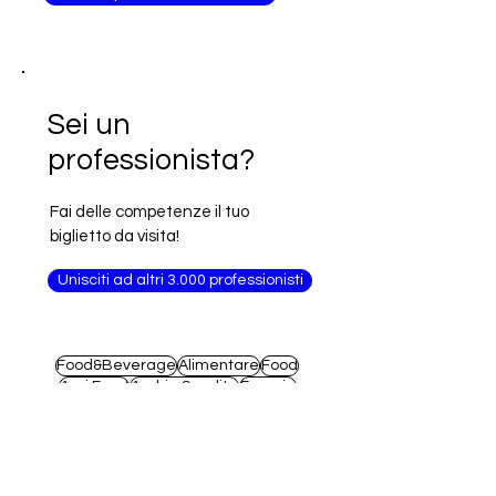
Sei un
professionista?
Fai delle competenze il tuo
biglietto da visita!
Unisciti ad altri 3.000 professionisti
Food&Beverage
Alimentare
Food
Agri Food
Arabia Saudita
Francia
Arredamento
Macchinari
Alimenti
Moda