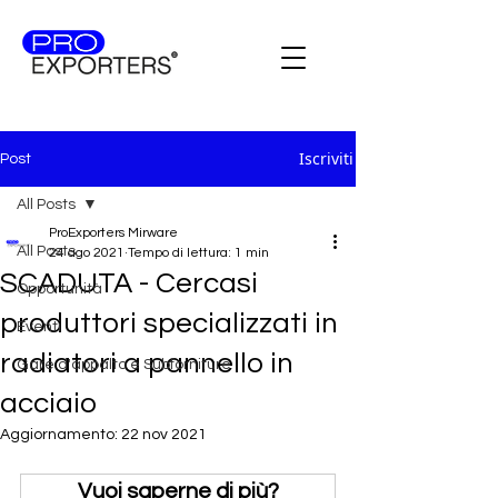
Iscriviti
Post
All Posts
ProExporters Mirware
All Posts
24 ago 2021
Tempo di lettura: 1 min
SCADUTA - Cercasi
Opportunità
produttori specializzati in
Eventi
radiatori a pannello in
Gare d'appalto e Subforniture
acciaio
Aggiornamento:
22 nov 2021
Vuoi saperne di più?