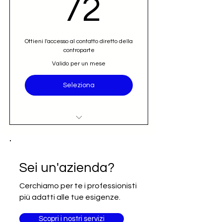
72€
72
Ottieni l'accesso al contatto diretto della
controparte
Valido per un mese
Seleziona
Accesso al nominativo e contatto
email diretto (opportunità)
Iscrizione alla newsletter Going
Sei un'azienda?
International
Cerchiamo per te i professionisti
più adatti alle tue esigenze.
Scopri i nostri servizi