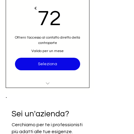
72€
€
72
Ottieni l'accesso al contatto diretto della
controparte
Valido per un mese
Seleziona
Accesso al nominativo e contatto
email diretto (opportunità)
Iscrizione alla newsletter Going
Sei un'azienda?
International
Cerchiamo per te i professionisti
più adatti alle tue esigenze.