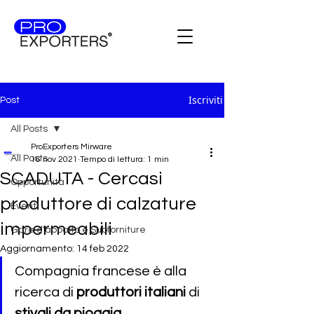
Iscriviti
Post
All Posts
ProExporters Mirware
All Posts
16 nov 2021
Tempo di lettura: 1 min
SCADUTA - Cercasi
Opportunità
produttore di calzature
Eventi
impermeabili
Gare d'appalto e Subforniture
Aggiornamento:
14 feb 2022
Compagnia francese è alla 
ricerca di 
produttori italiani 
di 
stivali da pioggia 