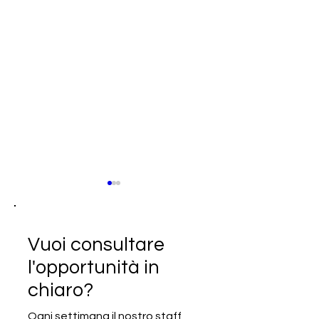
Vuoi consultare
l'opportunità in
chiaro?
SCADUTA - Cercasi
SCADUTA - Cerc
fornitore o produttore di
produttore italia
Ogni settimana il nostro staff