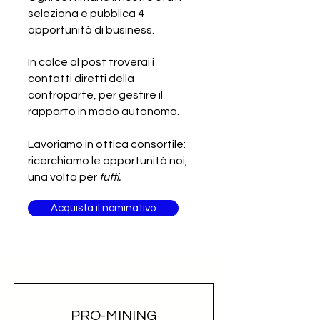
prodotti tessili
scarpe
seleziona e pubblica 4
opportunità di business.
In calce al post troverai i
contatti diretti della
controparte, per gestire il
rapporto in modo autonomo.
Lavoriamo in ottica consortile:
ricerchiamo le opportunità noi,
una volta per
tutti.
Acquista il nominativo
PRO-MINING