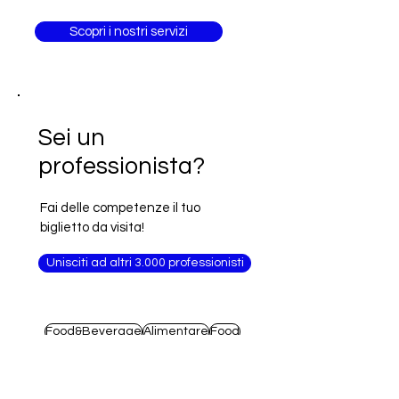
Scopri i nostri servizi
Sei un
professionista?
Fai delle competenze il tuo
biglietto da visita!
Unisciti ad altri 3.000 professionisti
Food&Beverage
Alimentare
Food
Agri Food
Arabia Saudita
Francia
Arredamento
Macchinari
Alimenti
Moda