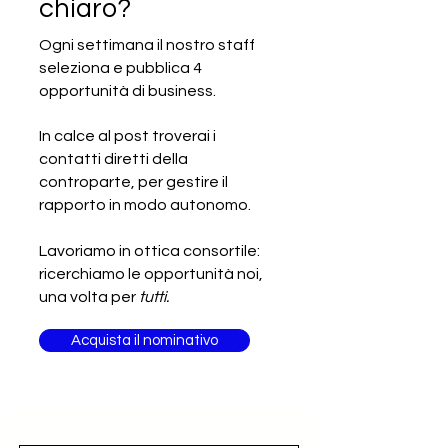
chiaro?
Ogni settimana il nostro staff
seleziona e pubblica 4
SCADUTA - Cercasi relatori per
opportunità di business.
"Authentic Italian Table"
In calce al post troverai i
contatti diretti della
controparte, per gestire il
rapporto in modo autonomo.
Lavoriamo in ottica consortile:
ricerchiamo le opportunità noi,
una volta per
tutti.
Acquista il nominativo