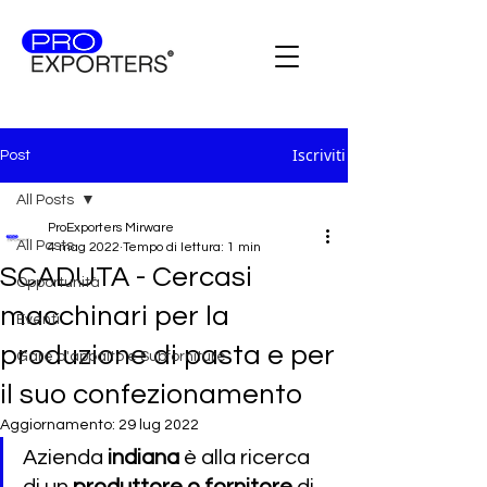
Iscriviti
Post
All Posts
ProExporters Mirware
All Posts
4 mag 2022
Tempo di lettura: 1 min
SCADUTA - Cercasi
Opportunità
macchinari per la
Eventi
produzione di pasta e per
Gare d'appalto e Subforniture
il suo confezionamento
Aggiornamento:
29 lug 2022
Azienda 
indiana
 è alla ricerca 