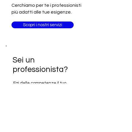
Cerchiamo per te i professionisti
più adatti alle tue esigenze.
Scopri i nostri servizi
Sei un
professionista?
Fai delle competenze il tuo
biglietto da visita!
Unisciti ad altri 3.000 professionisti
Food&Beverage
Alimentare
Food
Agri Food
Arabia Saudita
Francia