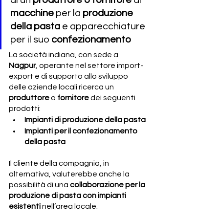
di un
 produttore o fornitore 
di 
macchine
 per la 
produzione 
della pasta 
e apparecchiature 
per il suo 
confezionamento
La società indiana, con sede a 
Nagpur
, operante nel settore import-
export e di supporto allo sviluppo 
delle aziende locali ricerca un 
produttore
 o 
fornitore
 dei seguenti 
prodotti: 
Impianti di produzione della pasta
Impianti per il confezionamento 
della pasta 
Il cliente della compagnia, in 
alternativa, valuterebbe anche la 
possibilità di una 
collaborazione per la 
produzione di pasta con impianti 
esistenti 
nell’area locale.