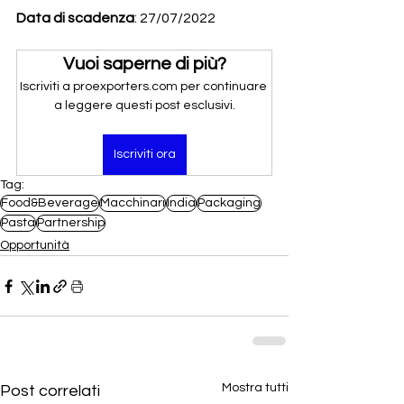
Data di scadenza
: 27/07/2022
Vuoi saperne di più?
Iscriviti a proexporters.com per continuare 
a leggere questi post esclusivi.
Iscriviti ora
Tag:
Food&Beverage
Macchinari
India
Packaging
Pasta
Partnership
Opportunità
Mostra tutti
Post correlati