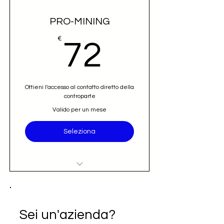
PRO-MINING
72€
€
72
Ottieni l'accesso al contatto diretto della
controparte
Valido per un mese
Seleziona
Accesso al nominativo e contatto
email diretto (opportunità)
Iscrizione alla newsletter Going
Sei un'azienda?
International