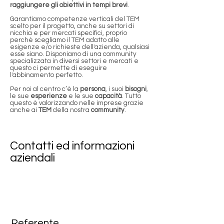
raggiungere gli obiettivi in tempi brevi
.
Garantiamo competenze verticali del TEM
scelto per il progetto, anche su settori di
nicchia e per mercati specifici, proprio
perchè scegliamo il TEM adatto alle
esigenze e/o richieste dell'azienda, qualsiasi
esse siano. Disponiamo di una community
specializzata in diversi settori e mercati e
questo ci permette di eseguire
l'abbinamento perfetto.
Per noi al centro c’è la
persona
, i suoi
bisogni
,
le sue
esperienze
e le sue
capacità
. Tutto
questo è valorizzando nelle imprese grazie
anche ai
TEM
della nostra
community
.
Contatti ed informazioni
aziendali
Referente