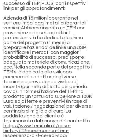
successo di TEM PLUS, con i rispettivi
link per gli approfondimenti:
Azienda di 15 milioni operante nel
settore imballaggi metallici (barattoli
vernici). Abbiamo inserito un TEM con
provenienza da settori affini. Il
professionista ha dedicato la prima
parte del progetto (1 mese) a
preparare l'azienda: definire una USP,
identificare i mercati con maggiori
probabilità di successo, predisporre
adeguato materiale di comunicazione,
ecc. Nella seconda parte del progetto il
TEM si è dedicato allo sviluppo
commerciale adottando diverse
tecniche e prevedendo visite ed
incontri (pur nella difficiltà del periodo
covid). In 12 mesi l'azione del TEM ha
prodotto un fatturato superiore a 100K
Euro ed offerte e preventivi (in fase di
valutazione / negoziazione) per diverse
centinaia di migliaia di euro. La
soddisfazione del cliente è
testimoniata dal rinnovo del contratto.
https://www.temitalia.it/case-
history/12-mesi-con-un-tem-
lesperienza-di-f-ceredi-spa/