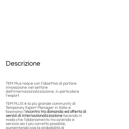
Brescia - mettiamo a
disposizione una community di
Temporary Export Manager per
supportare le imprese nel
processo di internazionalizzazione.
Descrizione
TEM Plus nasce con l’obiettivo di portare
innovazione nel settore
dell’internazionalizzazione, in particolare
l’export.
TEM PLUS è la più grande community di
Temporary Export Manager in Italia e
favoriamo l’
incontro tra domanda ed offerta di
servizi di internazionalizzazione
facendo in
modo che l’abbinamento tra azienda e
servizio sia il più corretto possibile,
aumentando così la probabilità di