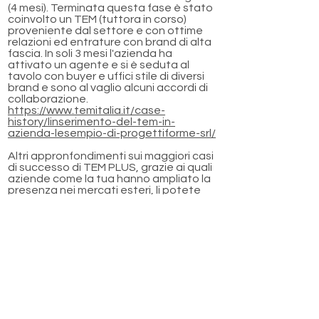
(4 mesi). Terminata questa fase è stato
coinvolto un TEM (tuttora in corso)
proveniente dal settore e con ottime
relazioni ed entrature con brand di alta
fascia. In soli 3 mesi l'azienda ha
attivato un agente e si è seduta al
tavolo con buyer e uffici stile di diversi
brand e sono al vaglio alcuni accordi di
collaborazione.
https://www.temitalia.it/case-
history/linserimento-del-tem-in-
azienda-lesempio-di-progettiforme-srl/
Altri appronfondimenti sui maggiori casi
di successo di TEM PLUS, grazie ai quali
aziende come la tua hanno ampliato la
presenza nei mercati esteri, li potete
trovare al seguente link:
https://www.temitalia.it/case-history/
Servizi offerti
TEM PLUS fornisce
3 importanti servizi
per le aziende che vogliono espandersi