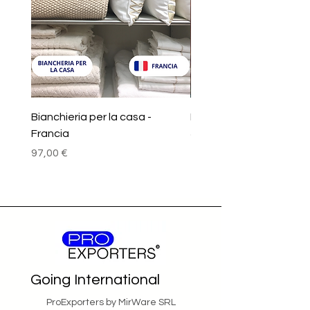
Bianchieria per la casa -
Motori elettrici - Arabi
Francia
Prezzo
97,00 €
Prezzo
97,00 €
Going International
ProExporters by MirWare SRL