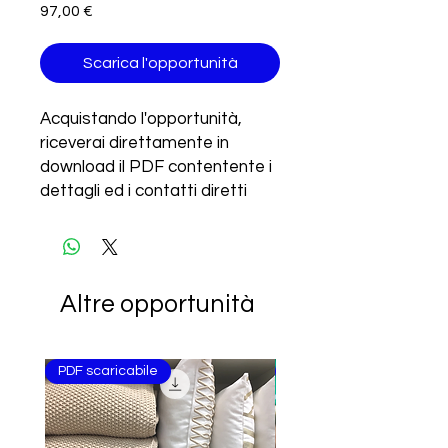
Prezzo
97,00 €
Scarica l'opportunità
Acquistando l'opportunità,
riceverai direttamente in
download il PDF contentente i
dettagli ed i contatti diretti
della controparte.
Altre opportunità
PDF scaricabile
PDF scaricabile