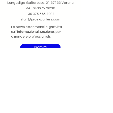
Lungadige Galtarossa,
21 37133
Verona
VAT
04307570236
+39 375 565 4924
staff@proexporters.com
La newsletter mensile
gratuita
sull'
internazionalizzazione
, per
aziende e professionisti.
Iscriviti
© 2021 - Made in Verona |
Cookies Policy
|
Privacy Policy