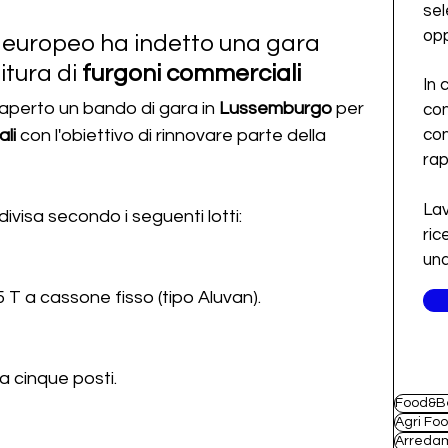
sel
opp
europeo ha indetto una gara 
tura di 
furgoni commerciali
In 
aperto un bando di gara in 
Lussemburgo 
per 
con
li 
con l'obiettivo di rinnovare parte della 
con
ra
Lav
ivisa secondo i seguenti lotti:
ric
una
,5 T a cassone fisso (tipo Aluvan).
i a cinque posti.
Food&B
Agri Fo
Arreda