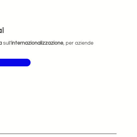
l
a
sull'
internazionalizzazione
, per aziende