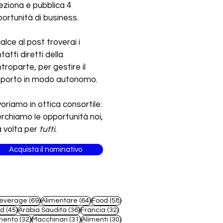
eziona e pubblica 4
ortunità di business.
calce al post troverai i
tatti diretti della
troparte, per gestire il
pporto in modo autonomo.
oriamo in ottica consortile:
erchiamo le opportunità noi,
 volta per
tutti.
Acquista il nominativo
69 post
64 post
58 post
everage
(69)
Alimentare
(64)
Food
(58)
45 post
36 post
32 post
od
(45)
Arabia Saudita
(36)
Francia
(32)
32 post
31 post
30 post
mento
(32)
Macchinari
(31)
Alimenti
(30)