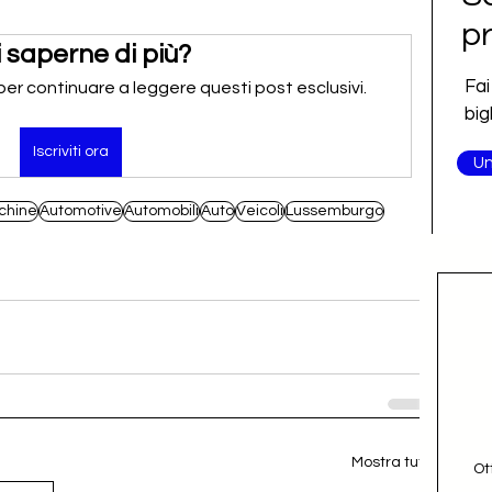
pr
 saperne di più?
Fai
 per continuare a leggere questi post esclusivi.
big
Iscriviti ora
Un
chine
Automotive
Automobili
Auto
Veicoli
Lussemburgo
Mostra tutti
Ot