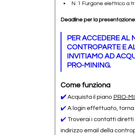
N. 1 Furgone elettrico a tr
Deadline per la presentazione 
PER ACCEDERE AL 
CONTROPARTE E AL 
INVITIAMO AD ACQU
PRO-MINING.
Come funziona
✔️
Acquista il piano 
PRO-M
✔️ 
A login effettuato, torn
✔️ 
Troverai i contatti dirett
indirizzo email della contro