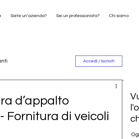
e
Siete un'azienda?
Sei un professionista?
Chi siamo
nti
Accedi / Iscriviti
e
Vu
a d’appalto
l'
- Fornitura di veicoli
c
Ogn