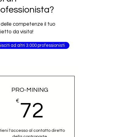
ofessionista?
 delle competenze il tuo
lietto da visita!
isciti ad altri 3.000 professionisti
PRO-MINING
€
72€
72
tieni l'accesso al contatto diretto
della controparte