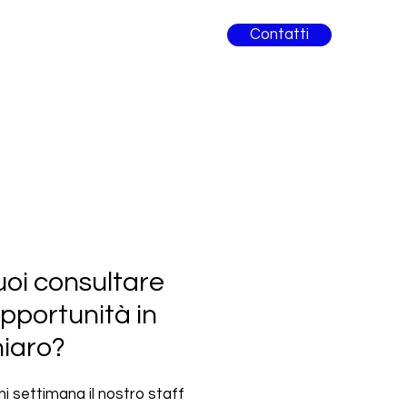
Contatti
oi consultare
opportunità in
hiaro?
i settimana il nostro staff