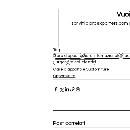
Vuoi
Iscriviti a proexporters.com
Tag:
Gara d'appalto
Gara Internazionale
Mac
Furgoni
Veicoli elettrici
Gare d'appalto e Subforniture
Opportunità
Post correlati