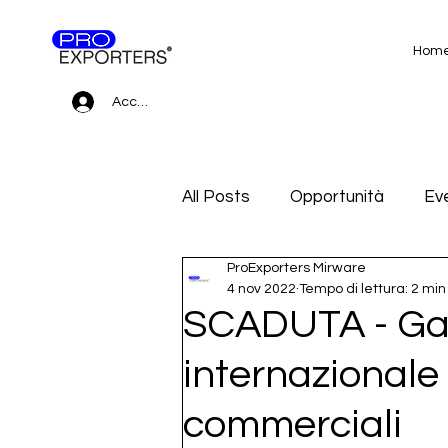
Hom
Accedi
All Posts
Opportunità
Eve
ProExporters Mirware
Gare d'appalto e Subfornitur
4 nov 2022
Tempo di lettura: 2 min
SCADUTA - Gar
internazionale 
commerciali