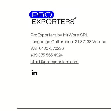
Si ricercano produttori di
packaging per alimenti
ProExporters by MirWare SRL
Lungadige Galtarossa, 21 37133 Verona
VAT 04307570236
+39 375 565 4924
staff@proexporters.com