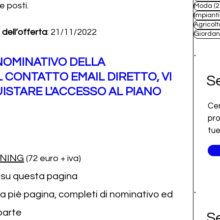
e posti.
Moda
(2
Impianti
Agricolt
dell’offerta
: 21/11/2022
Giordan
NOMINATIVO DELLA 
CONTATTO EMAIL DIRETTO, VI 
Se
ISTARE L'ACCESSO AL PIANO 
Cer
pro
tue
INING
 (72 euro + iva)
a su questa pagina
i a piè pagina, completi di nominativo ed 
parte
Se