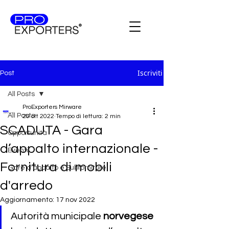
Iscriviti
Post
All Posts
ProExporters Mirware
All Posts
20 ott 2022
Tempo di lettura: 2 min
SCADUTA - Gara
Opportunità
d’appalto internazionale -
Eventi
Fornitura di mobili
Gare d'appalto e Subforniture
d'arredo
Aggiornamento:
17 nov 2022
Autorità municipale 
norvegese 