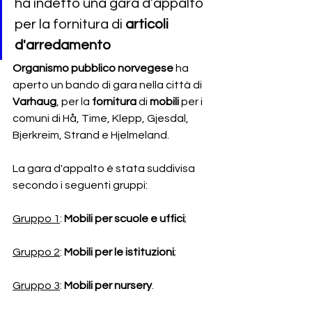
ha indetto una gara d’appalto 
per la fornitura di 
articoli 
d'arredamento 
Organismo pubblico norvegese 
ha 
aperto un bando di gara nella città di
Varhaug
,
per la 
fornitura 
di
 mobili 
per i 
comuni di Hå, Time, Klepp, Gjesdal, 
Bjerkreim, Strand e Hjelmeland.
La gara d'appalto è stata suddivisa 
secondo i seguenti gruppi:
Gruppo 1
:
Mobili per scuole e uffici
;
Gruppo 2
:
Mobili per le istituzioni
;
Gruppo 3
: 
Mobili per nursery
.