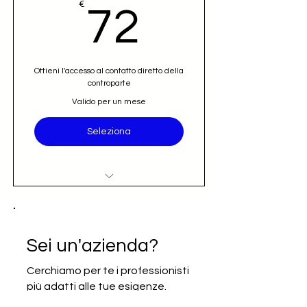
72€
€
72
Ottieni l'accesso al contatto diretto della
controparte
Valido per un mese
Seleziona
Accesso al nominativo e contatto
email diretto (opportunità)
Iscrizione alla newsletter Going
Sei un'azienda?
International
Cerchiamo per te i professionisti
più adatti alle tue esigenze.