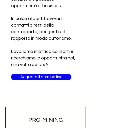
SCADUTA - Gara d’appalto
opportunità di business.
internazionale - Fornitura di
mobili da ufficio
In calce al post troverai i
contatti diretti della
controparte, per gestire il
rapporto in modo autonomo.
Lavoriamo in ottica consortile:
ricerchiamo le opportunità noi,
una volta per
tutti.
Acquista il nominativo
PRO-MINING