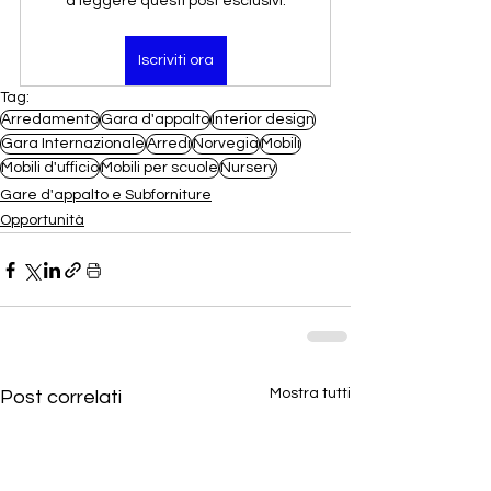
a leggere questi post esclusivi.
Iscriviti ora
Tag:
Arredamento
Gara d'appalto
Interior design
Gara Internazionale
Arredi
Norvegia
Mobili
Mobili d'ufficio
Mobili per scuole
Nursery
Gare d'appalto e Subforniture
Opportunità
Mostra tutti
Post correlati