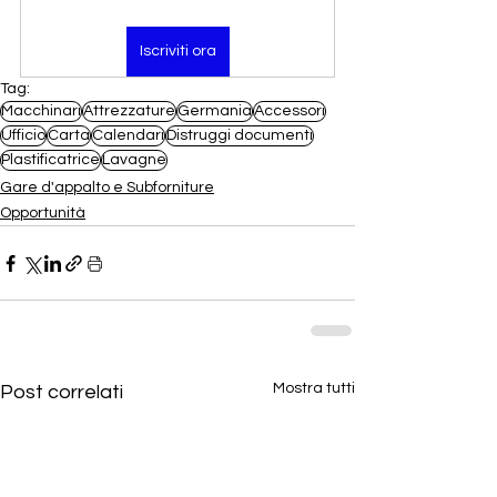
Iscriviti ora
Tag:
Macchinari
Attrezzature
Germania
Accessori
Ufficio
Carta
Calendari
Distruggi documenti
Plastificatrice
Lavagne
Gare d'appalto e Subforniture
Opportunità
Mostra tutti
Post correlati