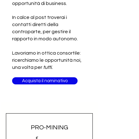
Gara d’appalto internazionale -
opportunità di business.
Fornitura di arredi per uffici e
cucine
In calce al post troverai i
contatti diretti della
controparte, per gestire il
rapporto in modo autonomo.
Lavoriamo in ottica consortile:
ricerchiamo le opportunità noi,
una volta per
tutti.
Acquista il nominativo
PRO-MINING
€