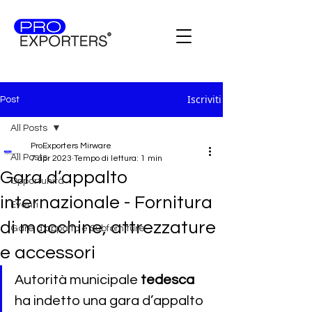
Iscriviti
Post
All Posts
ProExporters Mirware
All Posts
7 apr 2023
Tempo di lettura: 1 min
Gara d’appalto
Opportunità
internazionale - Fornitura
Eventi
di macchine, attrezzature
Gare d'appalto e Subforniture
e accessori
Autorità municipale 
tedesca 
ha indetto una gara d’appalto 