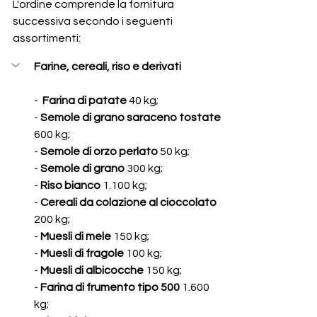
L'ordine comprende la fornitura 
successiva secondo i seguenti 
assortimenti:
Farine, cereali, riso e derivati
-  
Farina di patate
 40 kg; 
- 
Semole di grano saraceno tostate
600 kg; 
- 
Semole di orzo perlato
 50 kg; 
- 
Semole di grano
 300 kg;
- 
Riso bianco
 1.100 kg; 
- 
Cereali da colazione al cioccolato
200 kg; 
- 
Muesli di mele
 150 kg; 
- 
Muesli di fragole 
100 kg; 
- 
Muesli di albicocche 
150 kg;
- 
Farina di frumento tipo 500 
1.600 
kg;  