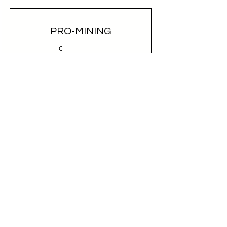
PRO-MINING
72€
€
72
Ottieni l'accesso al contatto diretto della
controparte
Valido per un mese
Seleziona
Accesso al nominativo e contatto
email diretto (opportunità)
Iscrizione alla newsletter Going