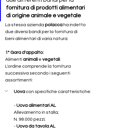
due differenti bandi per la 
fornitura di prodotti alimentari 
di origine animale e vegetale
La stessa azienda 
polacca
 ha indetto 
due diversi bandi per la fornitura di 
beni alimentari di varia natura:
1° Gara d'appalto:
Alimenti
 animali 
e 
vegetali
.
L'ordine comprende la fornitura 
successiva secondo i seguenti 
assortimenti:
Uova
 con specifiche caratteristiche: 
- 
Uova alimentari AL
Allevamento in stalla;
N. 98.000 pezzi; 
- 
Uova da tavola AL