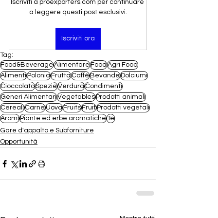
Iscriviti a proexporters.com per continuare 
a leggere questi post esclusivi.
Iscriviti ora
Tag:
Food&Beverage
Alimentare
Food
Agri Food
Alimenti
Polonia
Frutta
Caffè
Bevande
Dolciumi
Cioccolato
Spezie
Verdura
Condimenti
Generi Alimentari
Vegetables
Prodotti animali
Cereali
Carne
Uova
Fruits
Fruit
Prodotti vegetali
Aromi
Piante ed erbe aromatiche
Tè
Gare d'appalto e Subforniture
Opportunità