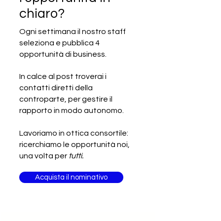
chiaro?
Ogni settimana il nostro staff
seleziona e pubblica 4
SCADUTA - Gara d’appalto
opportunità di business.
internazionale - Fornitura di
servizi ai ristoranti
In calce al post troverai i
contatti diretti della
controparte, per gestire il
rapporto in modo autonomo.
Lavoriamo in ottica consortile:
ricerchiamo le opportunità noi,
una volta per
tutti.
Acquista il nominativo