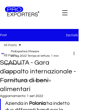
Iscriviti
Post
All Posts
ProExporters Mirware
All Posts
22 lug 2022
Tempo di lettura: 1 min
SCADUTA - Gara
Opportunità
d’appalto internazionale -
Eventi
Fornitura di beni
Gare d'appalto e Subforniture
alimentari
Aggiornamento:
1 set 2022
Azienda
in
 Polonia 
ha indetto 