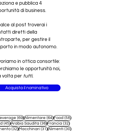
eziona e pubblica 4
ortunità di business.
calce al post troverai i
tatti diretti della
troparte, per gestire il
pporto in modo autonomo.
oriamo in ottica consortile:
erchiamo le opportunità noi,
 volta per
tutti.
Acquista il nominativo
69 post
64 post
58 post
everage
(69)
Alimentare
(64)
Food
(58)
45 post
36 post
32 post
od
(45)
Arabia Saudita
(36)
Francia
(32)
32 post
31 post
30 post
mento
(32)
Macchinari
(31)
Alimenti
(30)