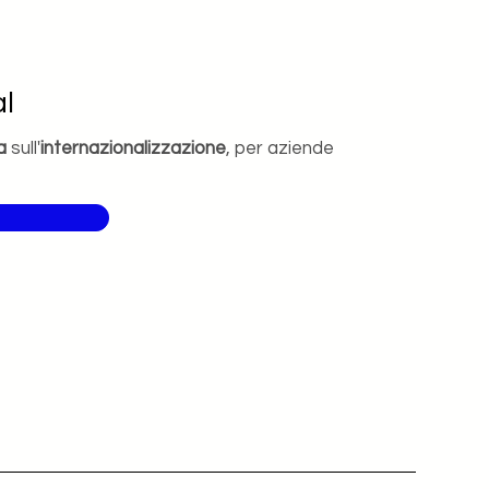
l
a
sull'
internazionalizzazione
, per aziende