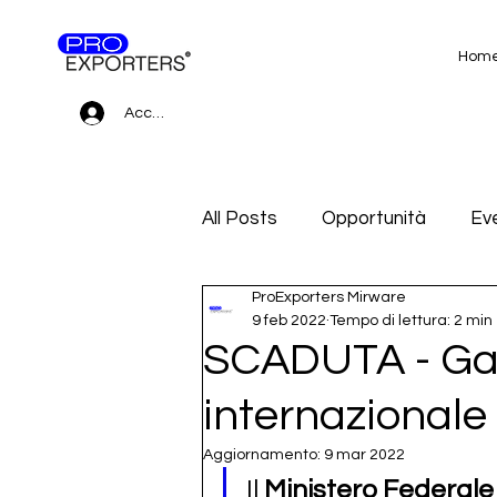
Hom
Accedi
All Posts
Opportunità
Eve
ProExporters Mirware
Gare d'appalto e Subfornitur
9 feb 2022
Tempo di lettura: 2 min
SCADUTA - Gar
internazionale -
Aggiornamento:
9 mar 2022
Il
 Ministero Federale