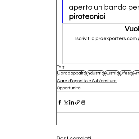
aperto un bando per l
pirotecnici
Vuoi
Iscriviti a proexporters.com
Tag:
Garadappalto
Industria
Austria
Difesa
Art
Gare d'appalto e Subforniture
Opportunità
Post correlati