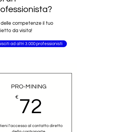
ofessionista?
 delle competenze il tuo
lietto da visita!
isciti ad altri 3.000 professionisti
PRO-MINING
€
72€
72
tieni l'accesso al contatto diretto
della controparte