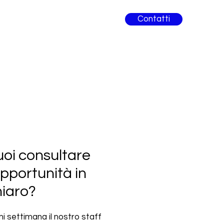
Contatti
oi consultare
opportunità in
hiaro?
i settimana il nostro staff