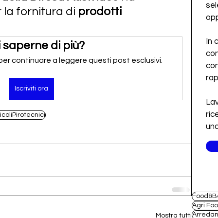
sel
a fornitura di 
prodotti 
opp
In 
 saperne di più?
con
 per continuare a leggere questi post esclusivi.
con
ra
Iscriviti ora
Lav
ric
icoliPirotecnici
una
Food&B
Agri Fo
Arreda
Mostra tutti