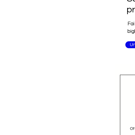
pr
Fai
big
Un
Ot