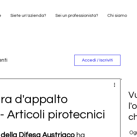
e
Siete un'azienda?
Sei un professionista?
Chi siamo
nti
Accedi / Iscriviti
e
Vu
a d'appalto
l'
 Articoli pirotecnici
c
Ogn
 della Difesa Austriaco
 ha 