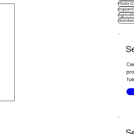
Moda
(2
Impianti
Agricolt
Giordan
Se
Cer
pro
tue
Se