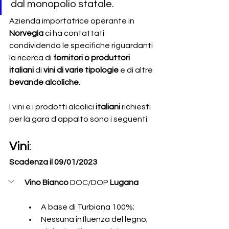
dal monopolio statale. 
Azienda importatrice operante in 
Norvegia 
ci ha contattati 
condividendo le specifiche riguardanti 
la ricerca di 
fornitori o produttori 
italiani 
di 
vini di varie tipologie 
e di altre
bevande alcoliche.
I vini e i prodotti alcolici 
italiani 
richiesti 
per la gara d'appalto sono i seguenti:
Vini
:
Scadenza il 09/01/2023
Vino Bianco
 DOC/DOP 
Lugana 
A base di Turbiana 100%;
Nessuna influenza del legno;