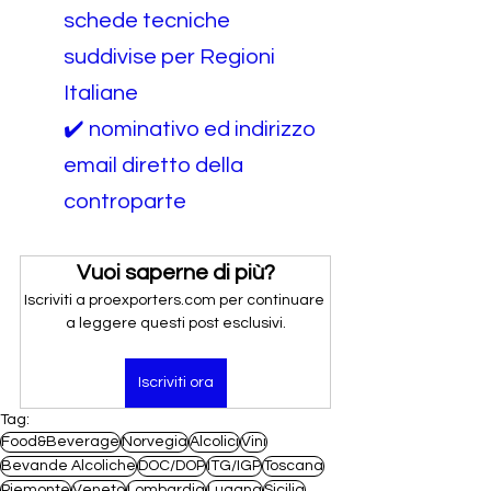
schede tecniche 
suddivise per Regioni 
Italiane
✔️ nominativo ed indirizzo 
email diretto della 
controparte
Vuoi saperne di più?
Iscriviti a proexporters.com per continuare 
a leggere questi post esclusivi.
Iscriviti ora
Tag:
Food&Beverage
Norvegia
Alcolici
Vini
Bevande Alcoliche
DOC/DOP
ITG/IGP
Toscana
Piemonte
Veneto
Lombardia
Lugana
Sicilia