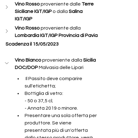
Vino Rosso 
proveniente dalle 
Terre 
Siciliane IGT/IGP
 o dalla
 Salina 
IGT/IGP
Vino Rosso 
proveniente dalla 
Lombardia IGT/IGP Provincia di Pavia
Scadenza il 15/05/2023
Vino Bianco 
proveniente dalla 
Sicilia 
DOC/DOP 
Malvasia delle Lipari
 Il Passito deve comparire 
sull'etichetta;
Bottiglia di vetro:    
- 50 o 37,5 cl;    
- Annata 2019 o minore.
Presentare una sola offerta per 
produttore. Se viene 
presentata più di un'offerta 
dallo stesso produttore, verrà 