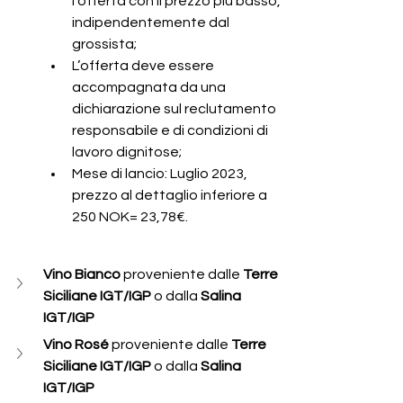
l'offerta con il prezzo più basso, 
indipendentemente dal 
grossista;
L’offerta deve essere 
accompagnata da una 
dichiarazione sul reclutamento 
responsabile e di condizioni di 
lavoro dignitose;
Mese di lancio: Luglio 2023, 
prezzo al dettaglio inferiore a 
250 NOK= 23,78€.
Vino Bianco 
proveniente dalle 
Terre 
Siciliane IGT/IGP
 o dalla
 Salina 
IGT/IGP 
Vino Rosé 
proveniente dalle 
Terre 
Siciliane IGT/IGP
 o dalla
 Salina 
IGT/IGP