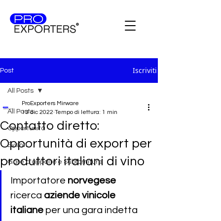
Iscriviti
Post
All Posts
ProExporters Mirware
All Posts
13 dic 2022
Tempo di lettura: 1 min
Contatto diretto:
Opportunità
Opportunità di export per
Eventi
produttori italiani di vino
Gare d'appalto e Subforniture
Importatore
 norvegese 
ricerca 
aziende vinicole 
italiane 
per una
 gara indetta 