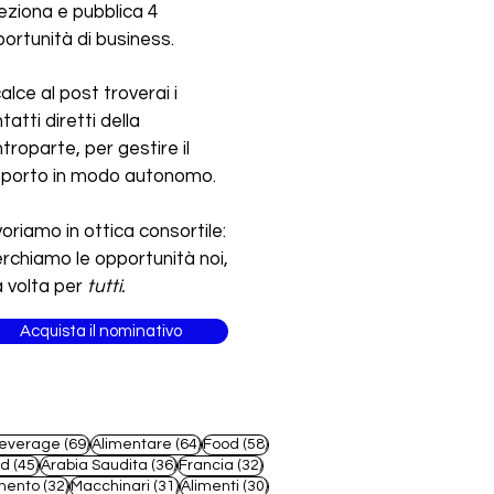
eziona e pubblica 4
ortunità di business.
calce al post troverai i
tatti diretti della
troparte, per gestire il
pporto in modo autonomo.
oriamo in ottica consortile:
erchiamo le opportunità noi,
 volta per
tutti.
Acquista il nominativo
69 post
64 post
58 post
everage
(69)
Alimentare
(64)
Food
(58)
45 post
36 post
32 post
od
(45)
Arabia Saudita
(36)
Francia
(32)
32 post
31 post
30 post
mento
(32)
Macchinari
(31)
Alimenti
(30)