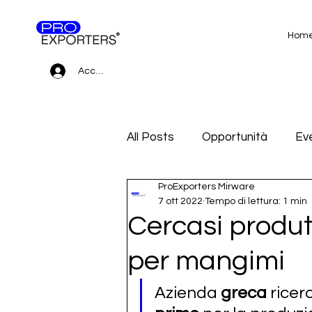
Hom
Accedi
All Posts
Opportunità
Eve
ProExporters Mirware
Gare d'appalto e Subfornitur
7 ott 2022
Tempo di lettura: 1 min
Cercasi produt
per mangimi
Azienda 
greca
 rice