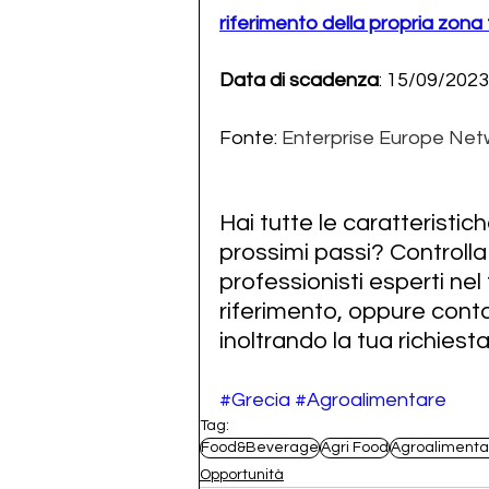
riferimento della propria zona t
Data di scadenza
: 15/09/2023
Fonte: 
Enterprise Europe Net
Hai tutte le caratteristi
prossimi passi? Controlla
professionisti esperti nel
riferimento, oppure conta
inoltrando la tua richiesta
#Grecia
#Agroalimentare
Tag:
Food&Beverage
Agri Food
Agroalimenta
Opportunità