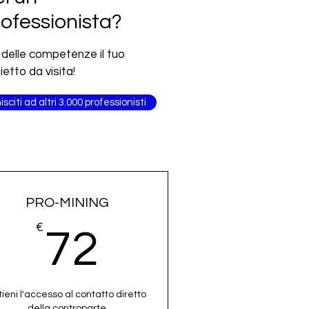
ofessionista?
 delle competenze il tuo
lietto da visita!
isciti ad altri 3.000 professionisti
PRO-MINING
€
72€
72
tieni l'accesso al contatto diretto
della controparte