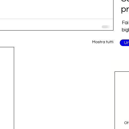
pr
Fai
big
Mostra tutti
Un
Ot