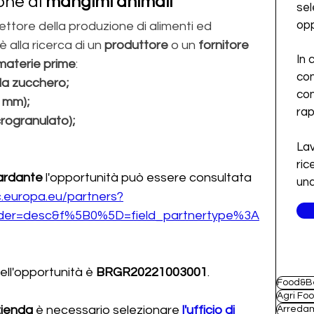
one di 
mangimi animali
sel
opp
settore della produzione di alimenti ed 
 alla ricerca di un 
produttore 
o un
 fornitore 
In 
materie prime
:
con
da zucchero;
con
1 mm);
ra
rogranulato);
Lav
ric
ardante 
l'opportunità può essere consultata 
una
c.europa.eu/partners?
rder=desc&f%5B0%5D=field_partnertype%3A
ell'opportunità è 
BRGR20221003001
.
Food&B
Agri Fo
zienda
 è necessario selezionare
l'ufficio di 
Arreda