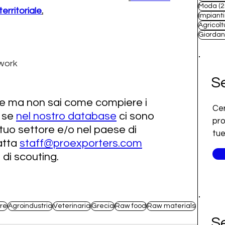
Moda
(2
erritoriale
.
Impianti
Agricolt
Giordan
work
Se
che ma non sai come compiere i 
Cer
 se 
nel nostro database
 ci sono 
pro
 tuo settore e/o nel paese di 
tue
tta 
staff@proexporters.com
 di scouting.
re
Agroindustria
Veterinaria
Grecia
Raw food
Raw materials
Se