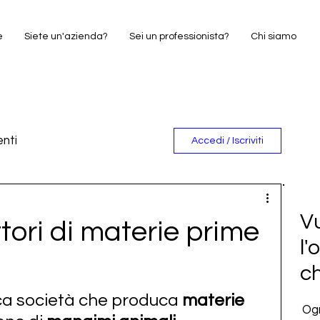
e
Siete un'azienda?
Sei un professionista?
Chi siamo
nti
Accedi / Iscriviti
e
Vu
tori di materie prime
l'
c
rca società che produca 
materie 
Ogn