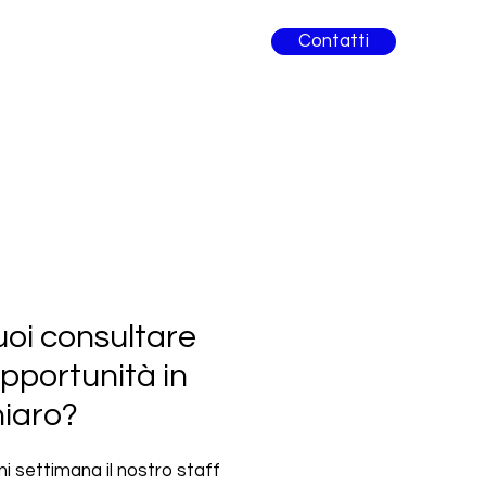
Contatti
oi consultare
opportunità in
hiaro?
i settimana il nostro staff