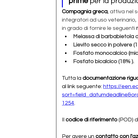
prime 
per la produzi
Compagnia greca
,
 attiva nel 
integratori ad uso veterinario, è
in grado di fornire le seguenti 
Melassa di barbabietola 
Lievito secco in polvere (
Fosfato monocalcico (mic
Fosfato bicalcico (18% ).
Tutta la 
documentazione rigu
al link seguente: 
https://een.e
sort=field_datumdeadline&o
1254
.
Il 
codice di riferimento
 (POD) d
Per avere un 
contatto con l'a