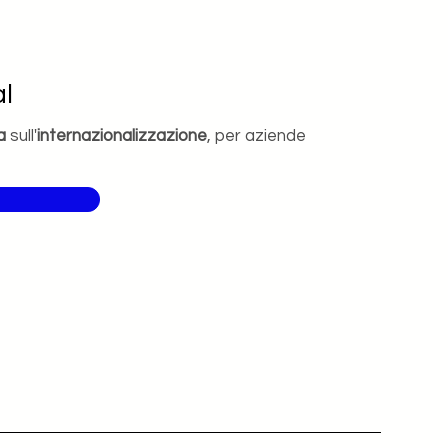
l
a
sull'
internazionalizzazione
, per aziende