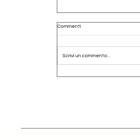
Commenti
Scrivi un commento...
SCADUTA - Cercasi produtto
italiano di fertilizzanti