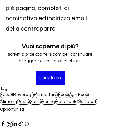
piè pagina, completi di 
nominativo ed indirizzo email 
della controparte
Vuoi saperne di più?
Iscriviti a proexporters.com per continuare 
a leggere questi post esclusivi.
Iscriviti ora
Tag:
Food&Beverage
Alimentare
Food
Agri Food
Alimenti
Pasta
Salsa
Farine
Venezuela
Sottaceti
Opportunità