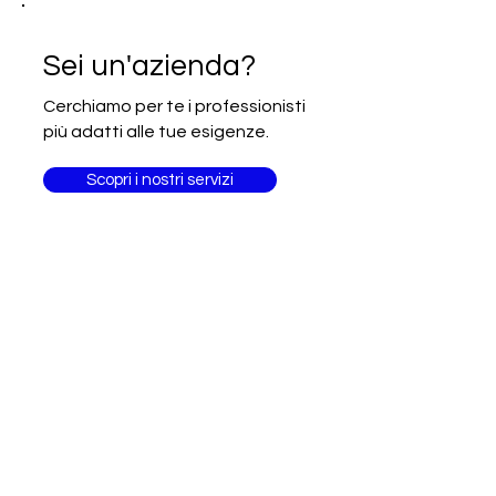
email diretto (opportunità)
Iscrizione alla newsletter Going
Sei un'azienda?
International
Cerchiamo per te i professionisti
più adatti alle tue esigenze.
Scopri i nostri servizi
Sei un
professionista?
Fai delle competenze il tuo
biglietto da visita!
Unisciti ad altri 3.000 professionisti