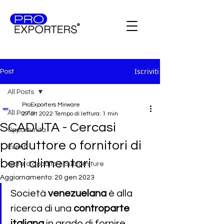
Iscriviti
Post
All Posts
ProExporters Mirware
All Posts
27 ott 2022
Tempo di lettura: 1 min
SCADUTA - Cercasi
Opportunità
produttore o fornitori di
Eventi
beni alimentari
Gare d'appalto e Subforniture
Aggiornamento:
20 gen 2023
Società 
venezuelana 
è alla 
ricerca di una 
controparte 
italiana 
in grado di fornire 