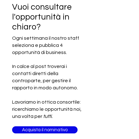
Vuoi consultare
l'opportunità in
chiaro?
Ogni settimana il nostro staff
seleziona e pubblica 4
SCADUTA - Cercasi produttore
opportunità di business.
italiano di pomodori
In calce al post troverai i
contatti diretti della
controparte, per gestire il
rapporto in modo autonomo.
Lavoriamo in ottica consortile:
ricerchiamo le opportunità noi,
una volta per
tutti.
Acquista il nominativo