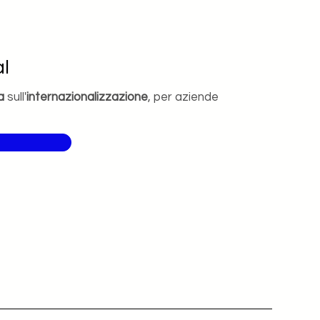
l
a
sull'
internazionalizzazione
, per aziende