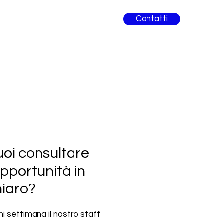
Contatti
oi consultare
opportunità in
hiaro?
i settimana il nostro staff