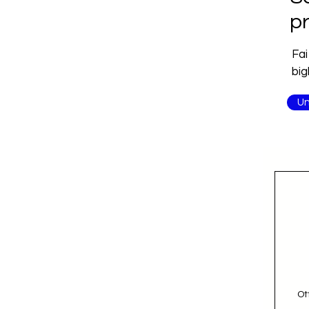
pr
Fai
big
Un
re
Ot