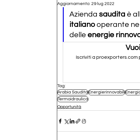
Aggiornamento:
29 lug 2022
Azienda 
saudita 
è al
italiano 
operante nel
delle 
energie rinnova
Vuoi
Iscriviti a proexporters.com
Tag:
Arabia Saudita
Energierinnovabili
Energi
Termoidraulica
Opportunità