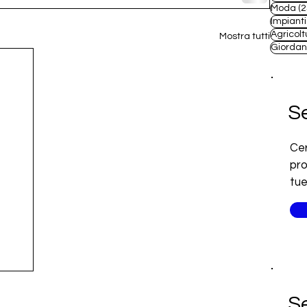
Moda
(2
Impianti
Agricolt
Mostra tutti
Giordan
Se
Cer
pro
tue
Se