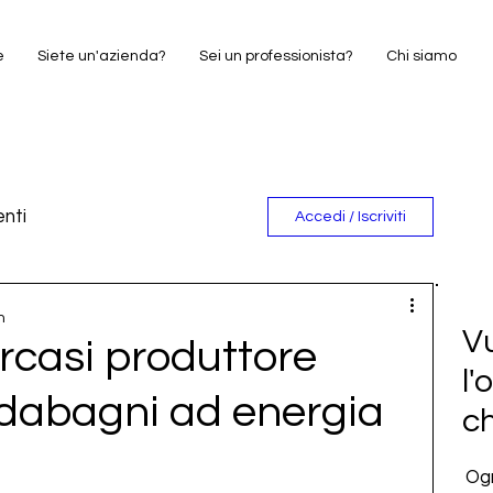
e
Siete un'azienda?
Sei un professionista?
Chi siamo
nti
Accedi / Iscriviti
e
n
Vu
casi produttore
l'
aldabagni ad energia
c
Ogn