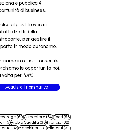
eziona e pubblica 4
ortunità di business.
calce al post troverai i
tatti diretti della
troparte, per gestire il
pporto in modo autonomo.
oriamo in ottica consortile:
erchiamo le opportunità noi,
 volta per
tutti.
Acquista il nominativo
69 post
64 post
58 post
everage
(69)
Alimentare
(64)
Food
(58)
45 post
36 post
32 post
od
(45)
Arabia Saudita
(36)
Francia
(32)
32 post
31 post
30 post
mento
(32)
Macchinari
(31)
Alimenti
(30)