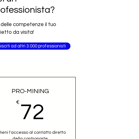
ofessionista?
 delle competenze il tuo
lietto da visita!
isciti ad altri 3.000 professionisti
PRO-MINING
€
72€
72
tieni l'accesso al contatto diretto
della controparte