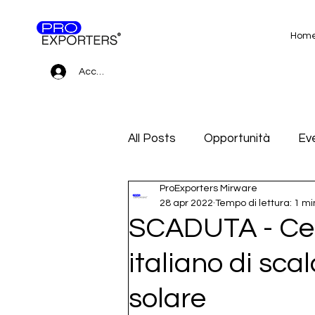
Hom
Accedi
All Posts
Opportunità
Eve
ProExporters Mirware
Gare d'appalto e Subfornitur
28 apr 2022
Tempo di lettura: 1 mi
SCADUTA - Cer
italiano di sc
solare