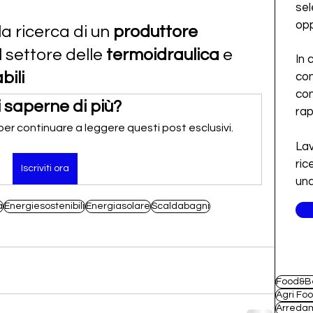
sel
opp
la ricerca di un 
produttore 
 settore delle 
termoidraulica
 e 
In 
bili
con
con
 saperne di più?
ra
 per continuare a leggere questi post esclusivi.
Lav
ric
Iscriviti ora
una
a
Energiesostenibili
Energiasolare
Scaldabagni
Food&B
Agri Fo
Arreda