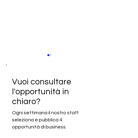
Vuoi consultare
l'opportunità in
chiaro?
SCADUTA - Cercasi
SCADUTA - Cerc
produttore o fornitore nel
partner di produ
Ogni settimana il nostro staff
settore agricolo
settore della m
seleziona e pubblica 4
degli accessori
opportunità di business.