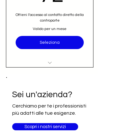
Ottieni l'accesso al contatto diretto della
controparte
Valido per un mese
Seleziona
Accesso al nominativo e contatto
email diretto (opportunità)
Iscrizione alla newsletter Going
Sei un'azienda?
International
Cerchiamo per te i professionisti
più adatti alle tue esigenze.
Scopri i nostri servizi