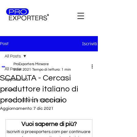
Iscriviti
Post
All Posts
ProExporters Mirware
All Posts
9 set 2021
Tempo di lettura: 1 min
SCADUTA - Cercasi
Opportunità
produttore italiano di
Eventi
prodotti in acciaio
Gare d'appalto e Subforniture
Aggiornamento:
7 dic 2021
Vuoi saperne di più?
Iscriviti a proexporters.com per continuare 