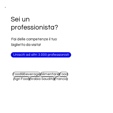
Sei un
professionista?
Fai delle competenze il tuo
biglietto da visita!
Unisciti ad altri 3.000 professionisti
Food&Beverage
Alimentare
Food
Agri Food
Arabia Saudita
Francia
Arredamento
Macchinari
Alimenti
Moda