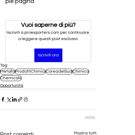
piè pagina
Vuoi saperne di più?
Iscriviti a proexporters.com per continuare 
a leggere questi post esclusivi.
Iscriviti ora
Tag:
Metallo
ProdottiChimici
CoreadelSud
Chimica
Chemicals
Opportunità
Mostra tutti
Post correlati