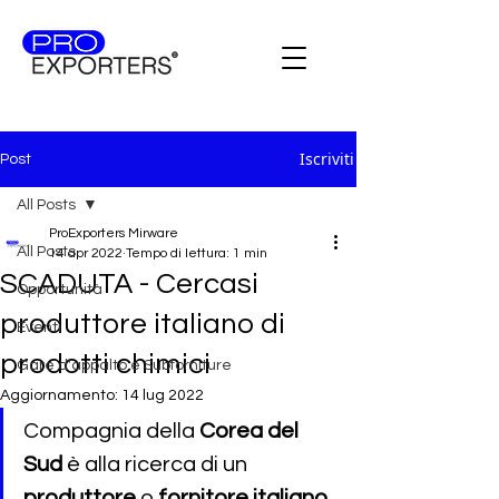
Iscriviti
Post
All Posts
ProExporters Mirware
All Posts
14 apr 2022
Tempo di lettura: 1 min
SCADUTA - Cercasi
Opportunità
produttore italiano di
Eventi
prodotti chimici
Gare d'appalto e Subforniture
Aggiornamento:
14 lug 2022
Compagnia della 
Corea del 
Sud
 è alla ricerca di un 
produttore
 o 
fornitore italiano