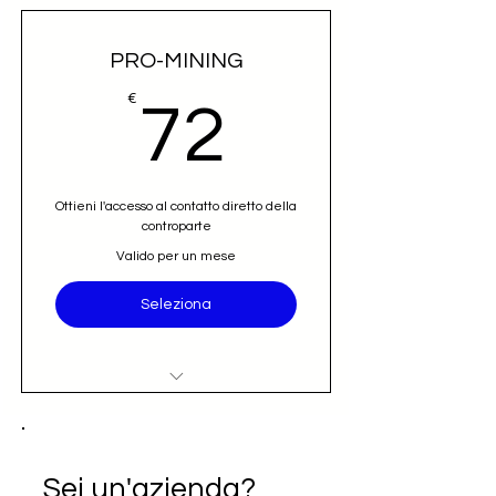
PRO-MINING
72€
€
72
Ottieni l'accesso al contatto diretto della
controparte
Valido per un mese
Seleziona
Accesso al nominativo e contatto
email diretto (opportunità)
Iscrizione alla newsletter Going
Sei un'azienda?