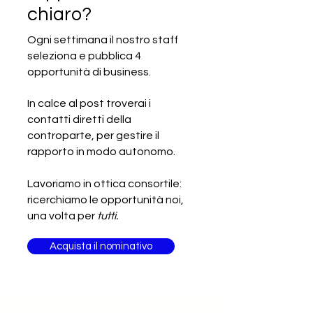
chiaro?
Ogni settimana il nostro staff
seleziona e pubblica 4
SCADUTA - Cercasi fornitore di
opportunità di business.
materiale alternativo alla
schiuma di polietilene
In calce al post troverai i
contatti diretti della
controparte, per gestire il
rapporto in modo autonomo.
Lavoriamo in ottica consortile:
ricerchiamo le opportunità noi,
una volta per
tutti.
Acquista il nominativo