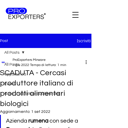
Iscriviti
Post
All Posts
ProExporters Mirware
All Posts
1 giu 2022
Tempo di lettura: 1 min
SCADUTA - Cercasi
Opportunità
produttore italiano di
Eventi
prodotti alimentari
Gare d'appalto e Subforniture
biologici
Aggiornamento:
1 set 2022
Azienda 
rumena 
con sede a 