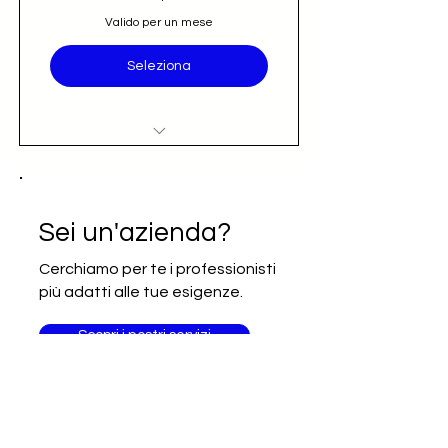
Valido per un mese
Seleziona
Accesso al nominativo e contatto
email diretto (opportunità)
Iscrizione alla newsletter Going
Sei un'azienda?
International
Cerchiamo per te i professionisti
più adatti alle tue esigenze.
Scopri i nostri servizi