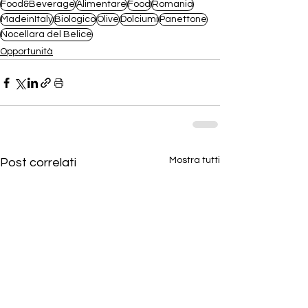
Food&Beverage
Alimentare
Food
Romania
MadeinItaly
Biologico
Olive
Dolciumi
Panettone
Nocellara del Belice
Opportunità
Mostra tutti
Post correlati