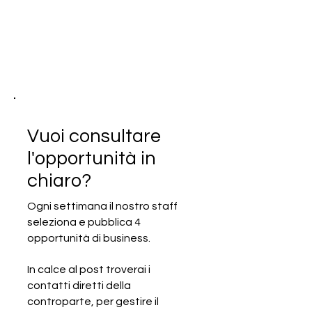
Vuoi consultare
l'opportunità in
chiaro?
Ogni settimana il nostro staff
seleziona e pubblica 4
SCADUTA - Cercasi produttore
opportunità di business.
italiano di vari prodotti alimentari
Made in Italy
In calce al post troverai i
contatti diretti della
controparte, per gestire il