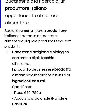
Bucarest 
è alla ricerca di un 
produttore italiano 
appartenente al settore 
alimentare.
Società 
rumena 
ricerca 
produttore 
italiano
, operante nel settore 
alimentare, il quale produca i seguenti 
prodotti:
Panettone artigianale biologico 
con crema di pistacchio
all'interno. 
Il prodotto deve essere 
prodotto 
a mano 
solo mediante l'utilizzo di 
ingredienti naturali
.
Specifiche
:
- Peso 650-750g;
- Acquisto stagionale (Natale e 
Pasqua)