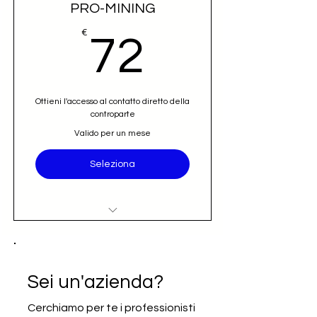
PRO-MINING
72€
€
72
Ottieni l'accesso al contatto diretto della
controparte
Valido per un mese
Seleziona
Accesso al nominativo e contatto
email diretto (opportunità)
Iscrizione alla newsletter Going
Sei un'azienda?
International
Cerchiamo per te i professionisti