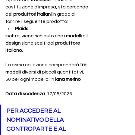
costituzione d'impresa, sta cercando 
dei 
produttori italiani 
in grado di 
fornire il seguente prodotto:
Plaids.
Inoltre, viene richiesto che i 
modelli 
e il 
design
 siano scelti dal 
produttore 
italiano.
La prima collezione comprenderà
 tre 
modelli 
diversi di piccoli quantitativi, 
50 per ogni modello, in 
lana merino
.
Data di scadenza
: 17/05/2023
PER ACCEDERE AL 
NOMINATIVO DELLA 
CONTROPARTE E AL 