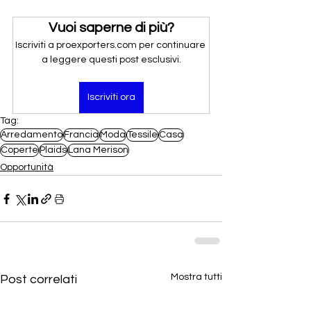
Vuoi saperne di più?
Iscriviti a proexporters.com per continuare 
a leggere questi post esclusivi.
Iscriviti ora
Tag:
Arredamento
Francia
Moda
Tessile
Casa
Coperte
Plaids
Lana Merison
Opportunità
Mostra tutti
Post correlati