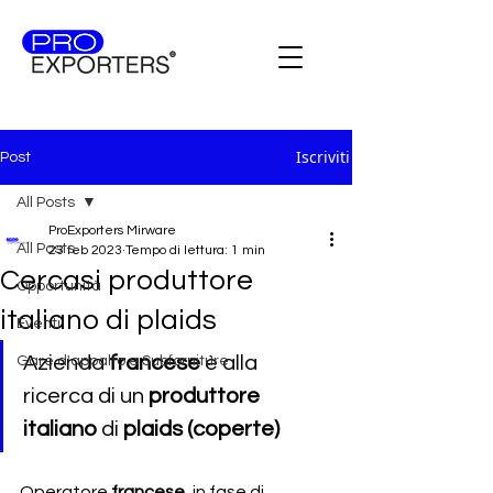
Iscriviti
Post
All Posts
ProExporters Mirware
All Posts
23 feb 2023
Tempo di lettura: 1 min
Cercasi produttore
Opportunità
italiano di plaids
Eventi
Azienda 
francese 
è alla 
Gare d'appalto e Subforniture
ricerca di un 
produttore 
italiano 
di 
plaids (coperte)
Operatore 
francese
, in fase di 