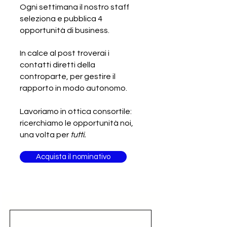
Ogni settimana il nostro staff
seleziona e pubblica 4
Cercasi produttore di tessuti per
opportunità di business.
arredamento
In calce al post troverai i
contatti diretti della
controparte, per gestire il
rapporto in modo autonomo.
Lavoriamo in ottica consortile:
ricerchiamo le opportunità noi,
una volta per
tutti.
Acquista il nominativo