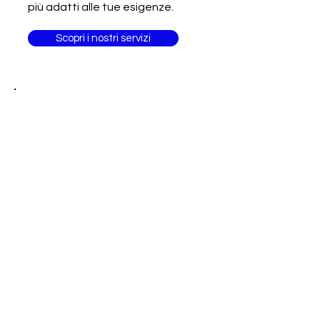
più adatti alle tue esigenze.
Scopri i nostri servizi
Sei un
professionista?
Fai delle competenze il tuo
biglietto da visita!
Unisciti ad altri 3.000 professionisti
Food&Beverage
Alimentare
Food
Agri Food
Arabia Saudita
Francia
Arredamento
Macchinari
Alimenti
Moda