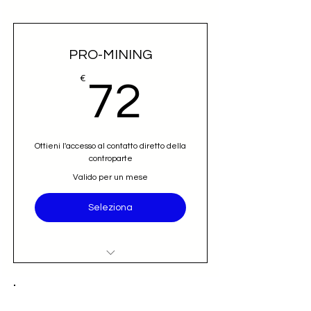
PRO-MINING
72€
€
72
Ottieni l'accesso al contatto diretto della
controparte
Valido per un mese
Seleziona
Accesso al nominativo e contatto
email diretto (opportunità)