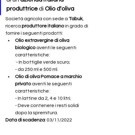
produttrice
 di 
Olio d'oliva
Società agricola con sede a 
Tabuk
, 
ricerca 
produttore italiano
 in grado di 
fornire i seguenti prodotti:
Olio extravergine di oliva 
biologico
 aventi le seguenti 
caratteristiche:
 - In bottiglie verde scuro;
- da 250 ml e 500 ml.
Olio di oliva Pomace a marchio 
privato
 aventi le seguenti 
caratteristiche:
- In lattine da 2, 4 e 10 litri;
- Deve contenere i resti solidi 
dopo la spremitura.
Data di scadenza
: 03/11/2022