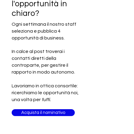
l'opportunità in
chiaro?
Ogni settimana il nostro staff
seleziona e pubblica 4
SCADUTA - Cercasi produttore
opportunità di business.
italiano di vari prodotti alimentari
Made in Italy
In calce al post troverai i
contatti diretti della
controparte, per gestire il
rapporto in modo autonomo.
Lavoriamo in ottica consortile:
ricerchiamo le opportunità noi,
una volta per
tutti.
Acquista il nominativo