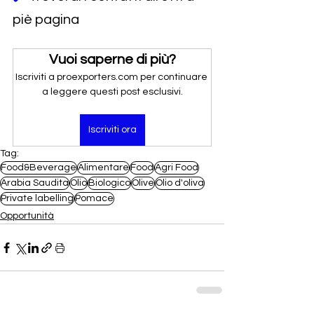
piè pagina
Vuoi saperne di più?
Iscriviti a proexporters.com per continuare 
a leggere questi post esclusivi.
Iscriviti ora
Tag:
Food&Beverage
Alimentare
Food
Agri Food
Arabia Saudita
Olio
Biologico
Olive
Olio d'oliva
Private labelling
Pomace
Opportunità