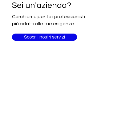
Iscrizione alla newsletter Going
Sei un'azienda?
International
Cerchiamo per te i professionisti
più adatti alle tue esigenze.
Scopri i nostri servizi
Sei un
professionista?
Fai delle competenze il tuo
biglietto da visita!
Unisciti ad altri 3.000 professionisti