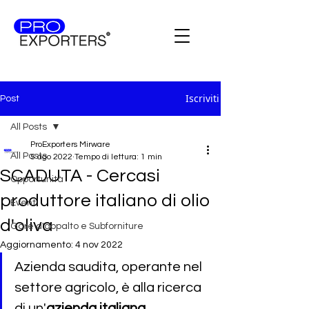
Iscriviti
Post
All Posts
ProExporters Mirware
All Posts
5 ago 2022
Tempo di lettura: 1 min
SCADUTA - Cercasi
Opportunità
produttore italiano di olio
Eventi
d'oliva
Gare d'appalto e Subforniture
Aggiornamento:
4 nov 2022
Azienda saudita,
operante nel 
settore agricolo,
è alla ricerca 
di un'
azienda italiana 