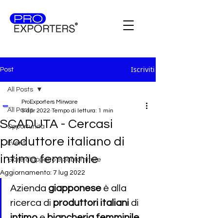
Iscriviti
Post
All Posts
ProExporters Mirware
All Posts
5 apr 2022
Tempo di lettura: 1 min
SCADUTA - Cercasi
Opportunità
produttore italiano di
Eventi
intimo femminile
Gare d'appalto e Subforniture
Aggiornamento:
7 lug 2022
Azienda 
giapponese
 è alla 
ricerca di
 produttori italiani 
di 
intimo
 e 
biancheria femminile
. 