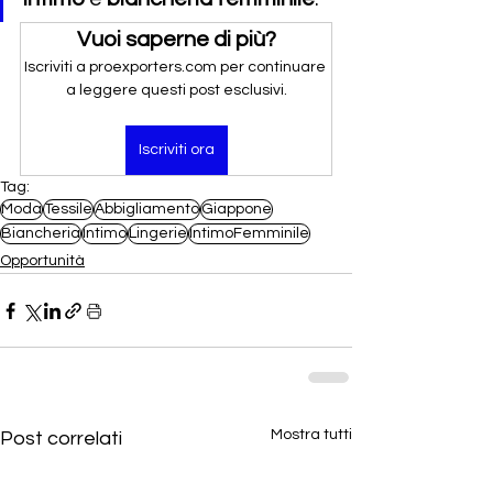
Vuoi saperne di più?
Iscriviti a proexporters.com per continuare 
a leggere questi post esclusivi.
Iscriviti ora
Tag:
Moda
Tessile
Abbigliamento
Giappone
Biancheria
Intimo
Lingerie
IntimoFemminile
Opportunità
Mostra tutti
Post correlati