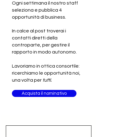
Ogni settimana il nostro staff
seleziona e pubblica 4
SCADUTA - Cercasi produttore
opportunità di business.
italiano di tessuti in seta
In calce al post troverai i
contatti diretti della
controparte, per gestire il
rapporto in modo autonomo.
Lavoriamo in ottica consortile:
ricerchiamo le opportunità noi,
una volta per
tutti.
Acquista il nominativo