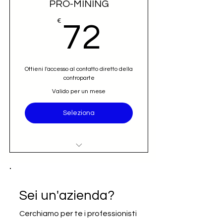
PRO-MINING
72€
€
72
Ottieni l'accesso al contatto diretto della
controparte
Valido per un mese
Seleziona
Accesso al nominativo e contatto
email diretto (opportunità)
Iscrizione alla newsletter Going
Sei un'azienda?
International
Cerchiamo per te i professionisti