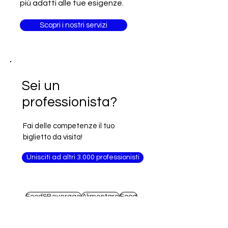
più adatti alle tue esigenze.
Scopri i nostri servizi
Sei un
professionista?
Fai delle competenze il tuo
biglietto da visita!
Unisciti ad altri 3.000 professionisti
Food&Beverage
Alimentare
Food
Agri Food
Arabia Saudita
Francia
Arredamento
Macchinari
Alimenti
Moda