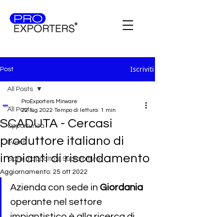
Iscriviti
Post
All Posts
ProExporters Mirware
All Posts
22 lug 2022
Tempo di lettura: 1 min
SCADUTA - Cercasi
Opportunità
produttore italiano di
Eventi
impianti di riscaldamento
Gare d'appalto e Subforniture
Aggiornamento:
25 ott 2022
Azienda con sede in 
Giordania 
operante nel settore 
impiantistico
è alla ricerca di 