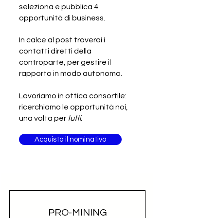
seleziona e pubblica 4
SCADUTA - Cercasi produttore
opportunità di business.
italiano di attrezzature per
strutture ricettive
In calce al post troverai i
contatti diretti della
controparte, per gestire il
rapporto in modo autonomo.
Lavoriamo in ottica consortile:
ricerchiamo le opportunità noi,
una volta per
tutti.
Acquista il nominativo
PRO-MINING