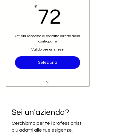
72€
€
72
Ottieni l'accesso al contatto diretto della
controparte
Valido per un mese
Seleziona
Accesso al nominativo e contatto
email diretto (opportunità)
Iscrizione alla newsletter Going
Sei un'azienda?
International
Cerchiamo per te i professionisti
più adatti alle tue esigenze.