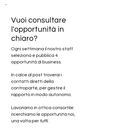
Vuoi consultare
l'opportunità in
chiaro?
Ogni settimana il nostro staff
seleziona e pubblica 4
SCADUTA - Cercasi produttore
opportunità di business.
italiano di prodotti caseari
In calce al post troverai i
contatti diretti della
controparte, per gestire il
rapporto in modo autonomo.
Lavoriamo in ottica consortile:
ricerchiamo le opportunità noi,
una volta per
tutti.