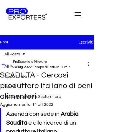
Iscriviti
Post
All Posts
ProExporters Mirware
All Posts
14 lug 2022
Tempo di lettura: 1 min
SCADUTA - Cercasi
Opportunità
produttore italiano di beni
Eventi
alimentari
Gare d'appalto e Subforniture
Aggiornamento:
14 ott 2022
Azienda con sede in 
Arabia 
Saudita
 è alla ricerca di un 
produttore italiano 