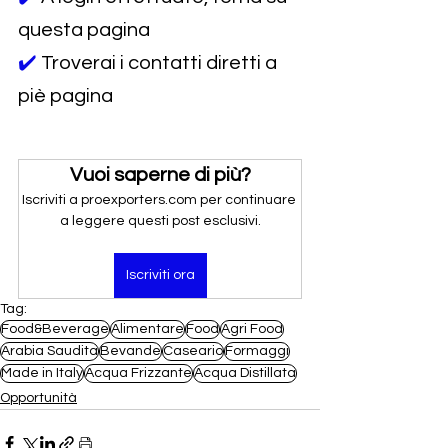
questa pagina
✔️ 
Troverai i contatti diretti a 
piè pagina
Vuoi saperne di più?
Iscriviti a proexporters.com per continuare 
a leggere questi post esclusivi.
Iscriviti ora
Tag:
Food&Beverage
Alimentare
Food
Agri Food
Arabia Saudita
Bevande
Caseario
Formaggi
Made in Italy
Acqua Frizzante
Acqua Distillata
Opportunità