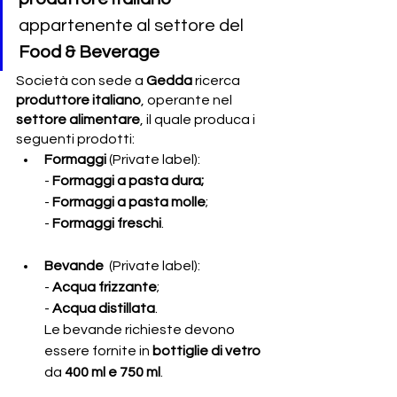
appartenente al settore del 
Food & Beverage
Società con sede a 
Gedda 
ricerca 
produttore italiano
, operante nel 
settore alimentare
, il quale produca i 
seguenti prodotti:
Formaggi 
(Private label):
- 
Formaggi a pasta dura;
- 
Formaggi a pasta molle
;
- 
Formaggi freschi
. 
Bevande
  (Private label):
- 
Acqua frizzante
;
- 
Acqua distillata
.
Le bevande richieste devono 
essere fornite in 
bottiglie di vetro 
da 
400 ml e 750 ml
.