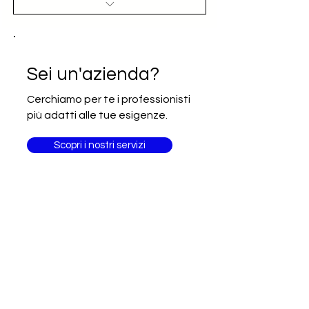
Accesso al nominativo e contatto
email diretto (opportunità)
Iscrizione alla newsletter Going
Sei un'azienda?
International
Cerchiamo per te i professionisti
più adatti alle tue esigenze.
Scopri i nostri servizi
Sei un
professionista?
Fai delle competenze il tuo
biglietto da visita!