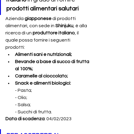
prodotti alimentari salutari
Azienda
 giapponese 
di prodotti 
alimentari, con sede in 
Shinjuku
, è alla 
ricerca di un 
produttore italiano
, il 
quale possa fornire i seguenti 
prodotti:
Alimenti sani e nutrizionali;
Bevande a base di succo di frutta 
al 100%;
Caramelle al cioccolato;
Snack e alimenti biologici:
- Pasta; 
- Olio;
- Salsa; 
- Succhi di frutta.
Data di scadenza
: 04/02/2023