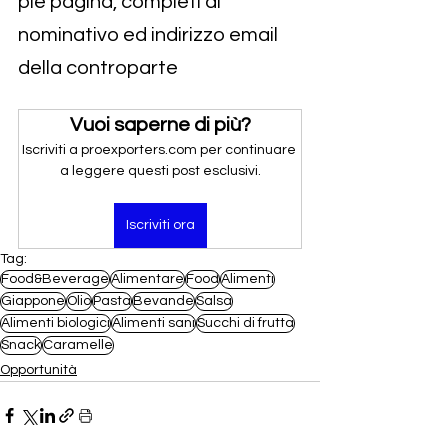
piè pagina, completi di 
nominativo ed indirizzo email 
della controparte
Vuoi saperne di più?
Iscriviti a proexporters.com per continuare 
a leggere questi post esclusivi.
Iscriviti ora
Tag:
Food&Beverage
Alimentare
Food
Alimenti
Giappone
Olio
Pasta
Bevande
Salsa
Alimenti biologici
Alimenti sani
Succhi di frutta
Snack
Caramelle
Opportunità