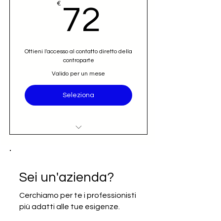
72€
€
72
Ottieni l'accesso al contatto diretto della
controparte
Valido per un mese
Seleziona
Accesso al nominativo e contatto
email diretto (opportunità)
Iscrizione alla newsletter Going
Sei un'azienda?
International
Cerchiamo per te i professionisti
più adatti alle tue esigenze.