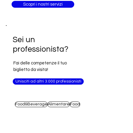
Scopri i nostri servizi
Sei un
professionista?
Fai delle competenze il tuo
biglietto da visita!
Unisciti ad altri 3.000 professionisti
Food&Beverage
Alimentare
Food
Agri Food
Arabia Saudita
Francia
Arredamento
Macchinari
Alimenti
Moda