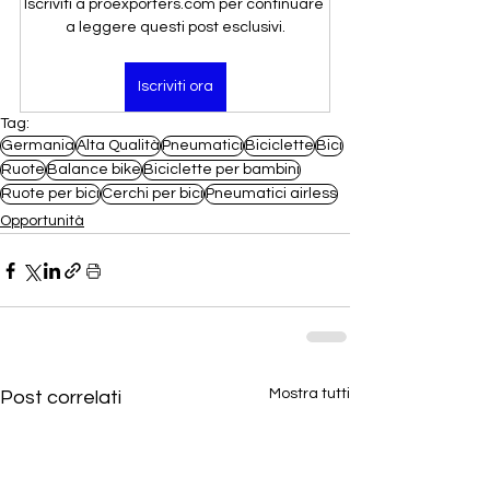
Iscriviti a proexporters.com per continuare 
a leggere questi post esclusivi.
Iscriviti ora
Tag:
Germania
Alta Qualità
Pneumatici
Biciclette
Bici
Ruote
Balance bike
Biciclette per bambini
Ruote per bici
Cerchi per bici
Pneumatici airless
Opportunità
Mostra tutti
Post correlati