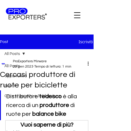
Iscriviti
Post
All Posts
ProExporters Mirware
All Posts
20 gen 2023
Tempo di lettura: 1 min
Cercasi produttore di
Opportunità
ruote per biciclette
Eventi
Distributore 
tedesco 
è alla 
Gare d'appalto e Subforniture
ricerca di un
 produttore 
di 
ruote per 
balance bike
Vuoi saperne di più?