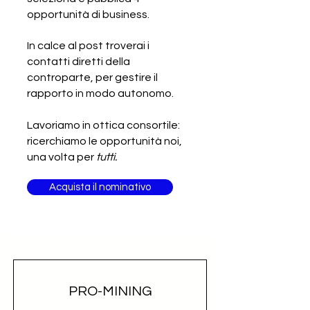
Cercasi produttore di articoli ed
opportunità di business.
accessori di bellezza
In calce al post troverai i
contatti diretti della
controparte, per gestire il
rapporto in modo autonomo.
Lavoriamo in ottica consortile:
ricerchiamo le opportunità noi,
una volta per
tutti.
Acquista il nominativo
PRO-MINING