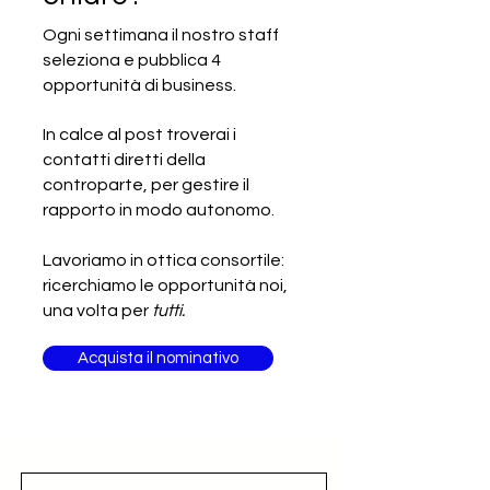
Ogni settimana il nostro staff
seleziona e pubblica 4
SCADUTA - Cercasi produttore
opportunità di business.
italiano di vino rosato
In calce al post troverai i
contatti diretti della
controparte, per gestire il
rapporto in modo autonomo.
Lavoriamo in ottica consortile:
ricerchiamo le opportunità noi,
una volta per
tutti.
Acquista il nominativo