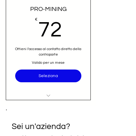
PRO-MINING
72€
€
72
Ottieni l'accesso al contatto diretto della
controparte
Valido per un mese
Seleziona
Accesso al nominativo e contatto
email diretto (opportunità)
Iscrizione alla newsletter Going
Sei un'azienda?
International