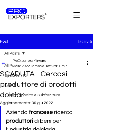
Iscriviti
Post
All Posts
ProExporters Mirware
All Posts
1 apr 2022
Tempo di lettura: 1 min
SCADUTA - Cercasi
Opportunità
produttore di prodotti
Eventi
dolciari
Gare d'appalto e Subforniture
Aggiornamento:
30 giu 2022
Azienda 
francese
 ricerca 
produttori 
di beni per 
l'i
ndustria dolciaria 