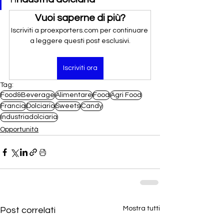
Vuoi saperne di più?
Iscriviti a proexporters.com per continuare 
a leggere questi post esclusivi.
Iscriviti ora
Tag:
Food&Beverage
Alimentare
Food
Agri Food
Francia
Dolciario
Sweets
Candy
Industriadolciaria
Opportunità
Mostra tutti
Post correlati