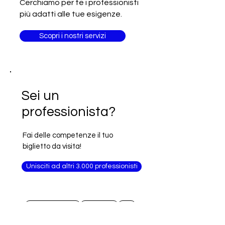
Cerchiamo per te i professionisti
più adatti alle tue esigenze.
Scopri i nostri servizi
Sei un
professionista?
Fai delle competenze il tuo
biglietto da visita!
Unisciti ad altri 3.000 professionisti
Food&Beverage
Alimentare
Food
Agri Food
Arabia Saudita
Francia
Arredamento
Macchinari
Alimenti
Moda