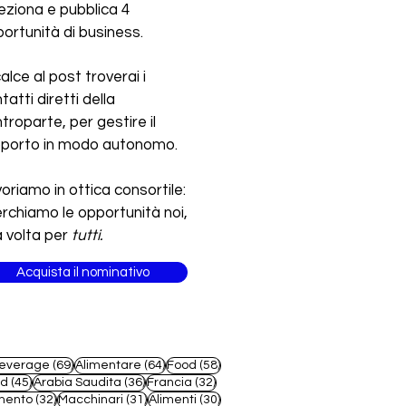
eziona e pubblica 4
ortunità di business.
calce al post troverai i
tatti diretti della
troparte, per gestire il
pporto in modo autonomo.
oriamo in ottica consortile:
erchiamo le opportunità noi,
 volta per
tutti.
Acquista il nominativo
69 post
64 post
58 post
everage
(69)
Alimentare
(64)
Food
(58)
45 post
36 post
32 post
od
(45)
Arabia Saudita
(36)
Francia
(32)
32 post
31 post
30 post
mento
(32)
Macchinari
(31)
Alimenti
(30)