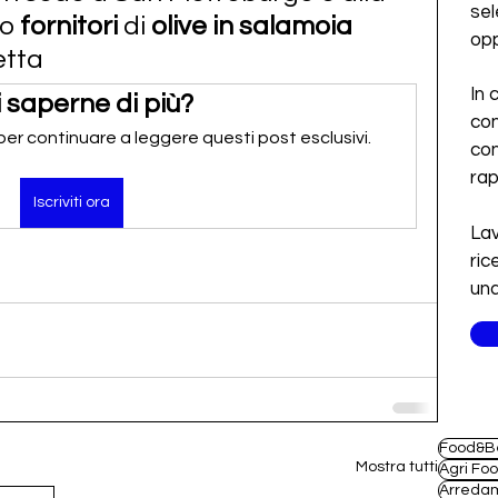
sel
 o 
fornitori
 di 
olive in salamoia
opp
etta
In 
 saperne di più?
con
 per continuare a leggere questi post esclusivi.
con
ra
Iscriviti ora
Lav
ric
una
Food&B
Mostra tutti
Agri Fo
Arreda