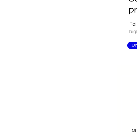
pr
i
Fai
big
Un
Ot