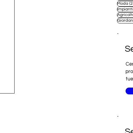
Moda
(2
Impianti
Agricolt
Giordan
Se
Cer
pro
tue
Se