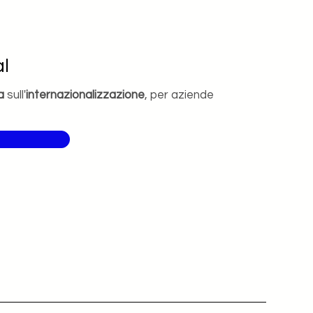
l
a
sull'
internazionalizzazione
, per aziende