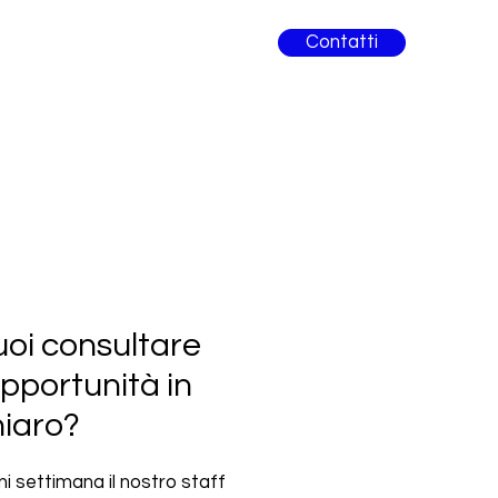
Contatti
oi consultare
opportunità in
hiaro?
i settimana il nostro staff