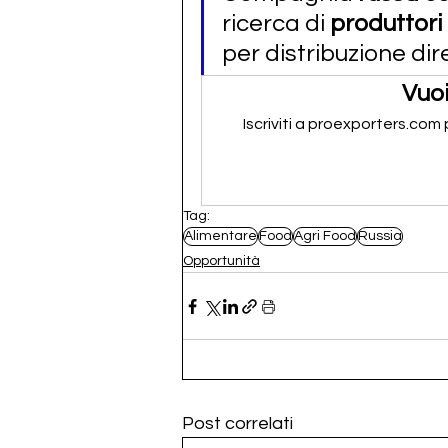
ricerca di 
produttori
per distribuzione dir
Vuoi
Iscriviti a proexporters.com
Tag:
Alimentare
Food
Agri Food
Russia
Opportunità
Post correlati