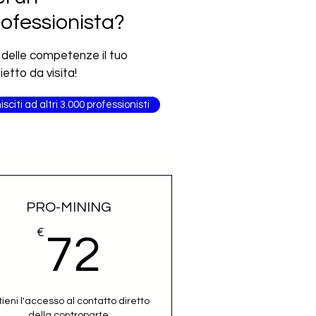
ofessionista?
 delle competenze il tuo
lietto da visita!
isciti ad altri 3.000 professionisti
PRO-MINING
€
72€
72
tieni l'accesso al contatto diretto
della controparte