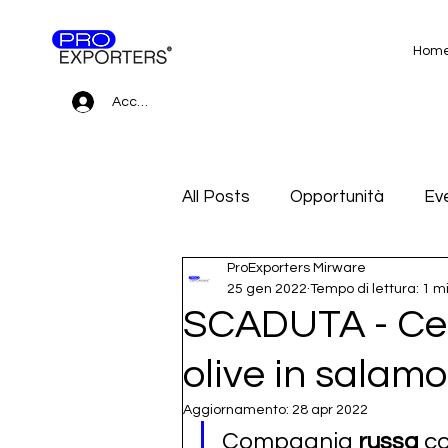
Hom
Accedi
All Posts
Opportunità
Eve
ProExporters Mirware
Gare d'appalto e Subfornitur
25 gen 2022
Tempo di lettura: 1 m
SCADUTA - Cer
olive in salamo
Aggiornamento:
28 apr 2022
Compagnia 
russa
 c