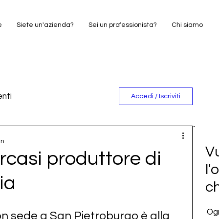
e
Siete un'azienda?
Sei un professionista?
Chi siamo
nti
Accedi / Iscriviti
e
in
Vu
casi produttore di
l'
ia
c
Ogn
on sede a San Pietroburgo è alla 