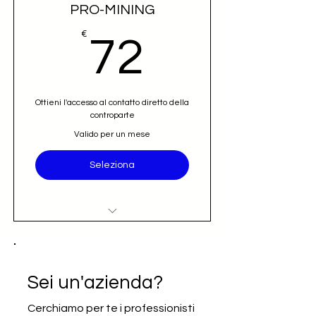
PRO-MINING
72€
€
72
Ottieni l'accesso al contatto diretto della
controparte
Valido per un mese
Seleziona
Accesso al nominativo e contatto
email diretto (opportunità)
Iscrizione alla newsletter Going
Sei un'azienda?
International
Cerchiamo per te i professionisti