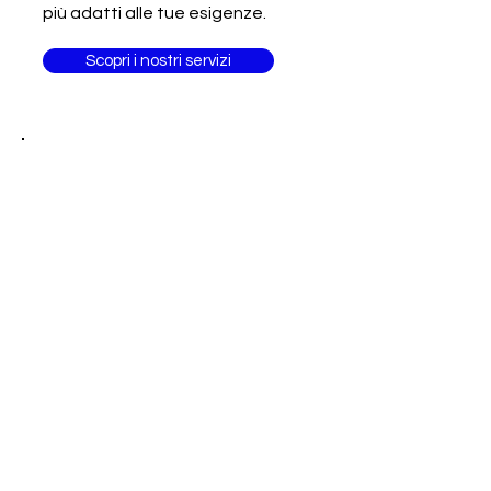
più adatti alle tue esigenze.
Scopri i nostri servizi
Sei un
professionista?
Fai delle competenze il tuo
biglietto da visita!
Unisciti ad altri 3.000 professionisti
Food&Beverage
Alimentare
Food
Agri Food
Arabia Saudita
Francia
Arredamento
Macchinari
Alimenti
Moda