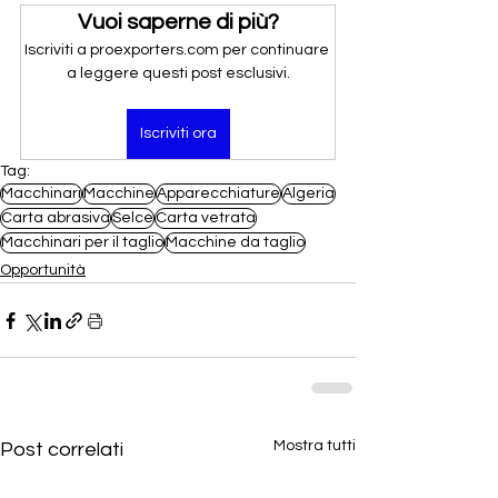
Vuoi saperne di più?
Iscriviti a proexporters.com per continuare 
a leggere questi post esclusivi.
Iscriviti ora
Tag:
Macchinari
Macchine
Apparecchiature
Algeria
Carta abrasiva
Selce
Carta vetrata
Macchinari per il taglio
Macchine da taglio
Opportunità
Mostra tutti
Post correlati