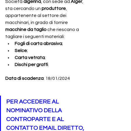
Società 
algerina
, con sede ad
 Alger
,
sta cercando un
 produttore
, 
appartenente al settore dei 
macchinari,
in grado di fornire
macchine da taglio 
che riescano a 
tagliare i seguenti materiali:
Fogli di carta abrasiva
;
Selce
;
Carta vetrata
;
Dischi per graffi
.
Data di scadenza
: 18/01/2024
PER ACCEDERE AL 
NOMINATIVO DELLA 
CONTROPARTE E AL 
CONTATTO EMAIL DIRETTO, 