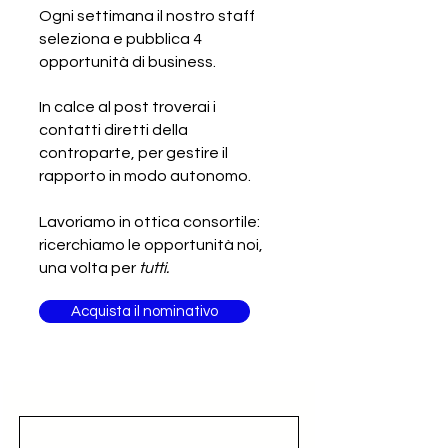
Ogni settimana il nostro staff
seleziona e pubblica 4
SCADUTA - Cercasi costruttore
opportunità di business.
o cantiere navale italiano
In calce al post troverai i
contatti diretti della
controparte, per gestire il
rapporto in modo autonomo.
Lavoriamo in ottica consortile:
ricerchiamo le opportunità noi,
una volta per
tutti.
Acquista il nominativo