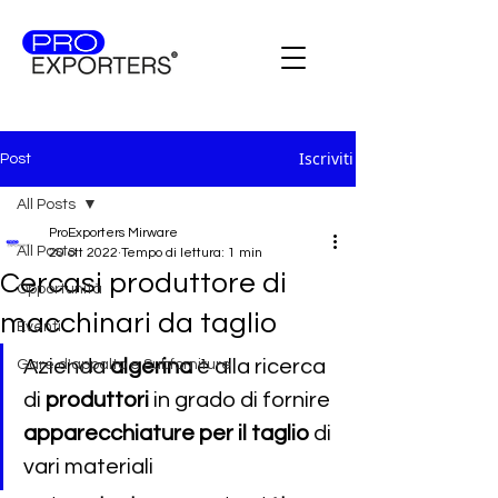
Iscriviti
Post
All Posts
ProExporters Mirware
All Posts
20 ott 2022
Tempo di lettura: 1 min
Cercasi produttore di
Opportunità
macchinari da taglio
Eventi
Azienda 
algerina 
è alla ricerca 
Gare d'appalto e Subforniture
di 
produttori 
in grado di fornire 
apparecchiature per il taglio 
di 
vari materiali 