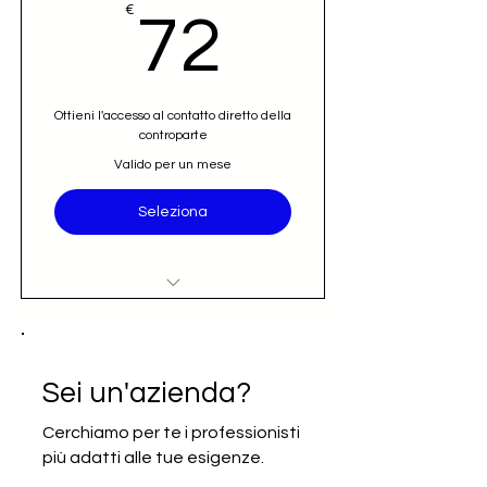
72€
€
72
Ottieni l'accesso al contatto diretto della
controparte
Valido per un mese
Seleziona
Accesso al nominativo e contatto
email diretto (opportunità)
Iscrizione alla newsletter Going
Sei un'azienda?
International
Cerchiamo per te i professionisti
più adatti alle tue esigenze.