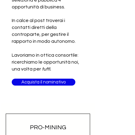
seleziona e pubblica 4
Cercasi produttore di
opportunità di business.
attrezzature per l'agricoltura ed il
giardinaggio
In calce al post troverai i
contatti diretti della
controparte, per gestire il
rapporto in modo autonomo.
Lavoriamo in ottica consortile:
ricerchiamo le opportunità noi,
una volta per
tutti.
Acquista il nominativo
PRO-MINING