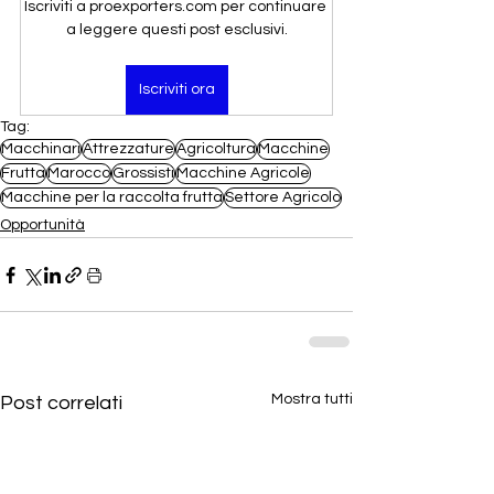
Iscriviti a proexporters.com per continuare 
a leggere questi post esclusivi.
Iscriviti ora
Tag:
Macchinari
Attrezzature
Agricoltura
Macchine
Frutta
Marocco
Grossisti
Macchine Agricole
Macchine per la raccolta frutta
Settore Agricolo
Opportunità
Mostra tutti
Post correlati