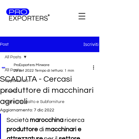
Iscriviti
Post
All Posts
ProExporters Mirware
All Posts
29 set 2022
Tempo di lettura: 1 min
SCADUTA - Cercasi
Opportunità
produttore di macchinari
Eventi
agricoli
Gare d'appalto e Subforniture
Aggiornamento:
7 dic 2022
Società 
marocchina
 ricerca 
produttore 
di 
macchinari e 
attrezzature
 per il 
settore 