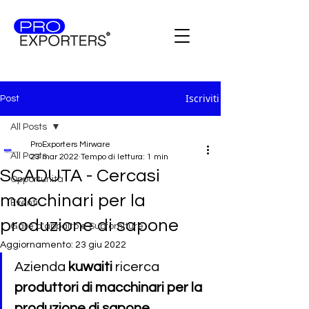
Iscriviti
Post
All Posts
ProExporters Mirware
All Posts
23 mar 2022
Tempo di lettura: 1 min
SCADUTA - Cercasi
Opportunità
macchinari per la
Eventi
produzione di sapone
Gare d'appalto e Subforniture
Aggiornamento:
23 giu 2022
Azienda 
kuwaiti
 ricerca 
produttori di macchinari per la 
produzione di sapone