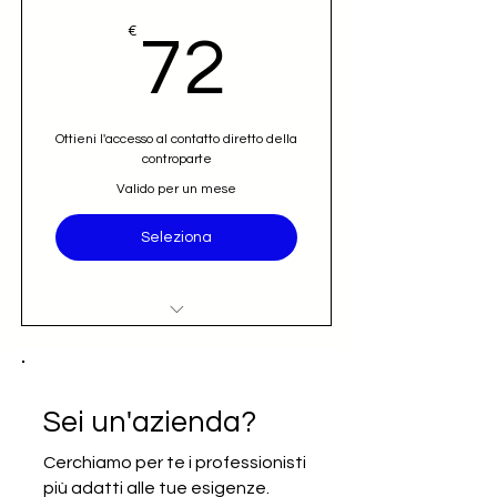
72€
€
72
Ottieni l'accesso al contatto diretto della
controparte
Valido per un mese
Seleziona
Accesso al nominativo e contatto
email diretto (opportunità)
Iscrizione alla newsletter Going
Sei un'azienda?
International
Cerchiamo per te i professionisti
più adatti alle tue esigenze.