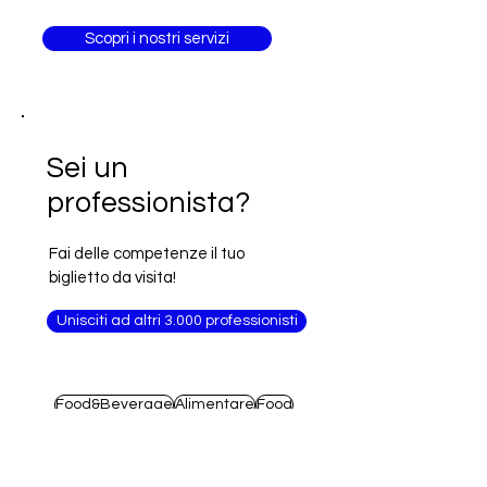
Scopri i nostri servizi
Sei un
professionista?
Fai delle competenze il tuo
biglietto da visita!
Unisciti ad altri 3.000 professionisti
Food&Beverage
Alimentare
Food
Agri Food
Arabia Saudita
Francia
Arredamento
Macchinari
Alimenti
Moda