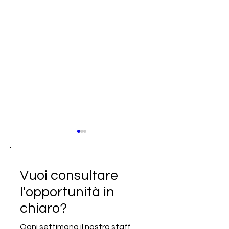
Vuoi consultare
l'opportunità in
chiaro?
SCADUTA - Cercasi
SCADUTA - Cerc
produttore italiano di
azienda casearia
Ogni settimana il nostro staff