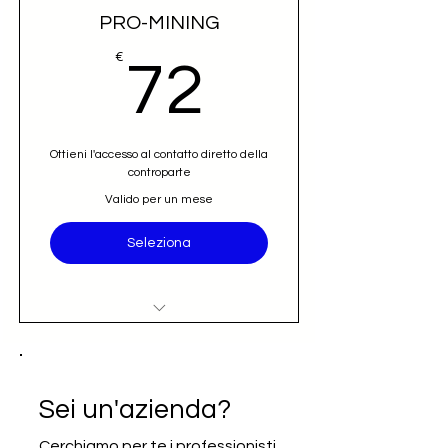
PRO-MINING
72€
€
72
Ottieni l'accesso al contatto diretto della
controparte
Valido per un mese
Seleziona
Accesso al nominativo e contatto
email diretto (opportunità)
Iscrizione alla newsletter Going
Sei un'azienda?
International
Cerchiamo per te i professionisti