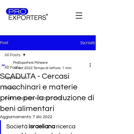
Iscriviti
Post
All Posts
ProExporters Mirware
All Posts
14 set 2022
Tempo di lettura: 1 min
SCADUTA - Cercasi
Opportunità
macchinari e materie
Eventi
prime per la produzione di
Gare d'appalto e Subforniture
beni alimentari
Aggiornamento:
7 dic 2022
Società 
israeliana
 ricerca 