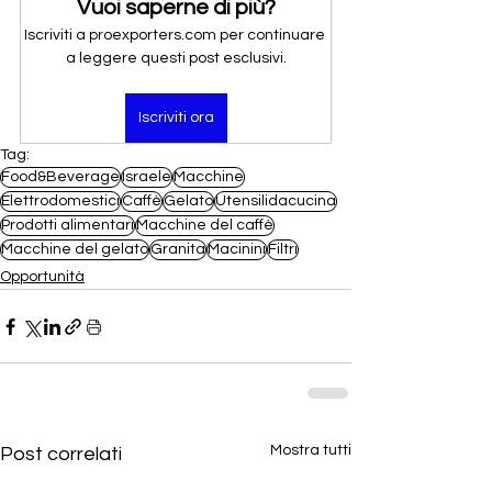
Vuoi saperne di più?
Iscriviti a proexporters.com per continuare 
a leggere questi post esclusivi.
Iscriviti ora
Tag:
Food&Beverage
Israele
Macchine
Elettrodomestici
Caffè
Gelato
Utensilidacucina
Prodotti alimentari
Macchine del caffè
Macchine del gelato
Granita
Macinini
Filtri
Opportunità
Mostra tutti
Post correlati