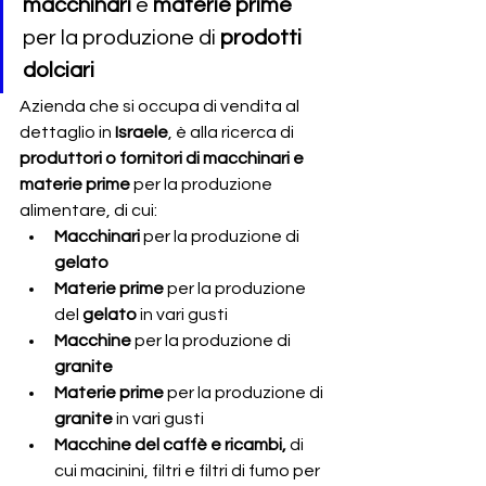
macchinari 
e 
materie prime
per la produzione di 
prodotti 
dolciari 
Azienda che si occupa di vendita al 
dettaglio in 
Israele
, è alla ricerca di 
produttori o fornitori di macchinari e 
materie prime
 per la produzione 
alimentare, di cui:
Macchinari
 per la produzione di 
gelato
Materie prime
 per la produzione 
del 
gelato
 in vari gusti
Macchine
 per la produzione di 
granite
Materie prime
 per la produzione di 
granite
 in vari gusti 
Macchine del caffè e ricambi,
 di 
cui macinini, filtri e filtri di fumo per 