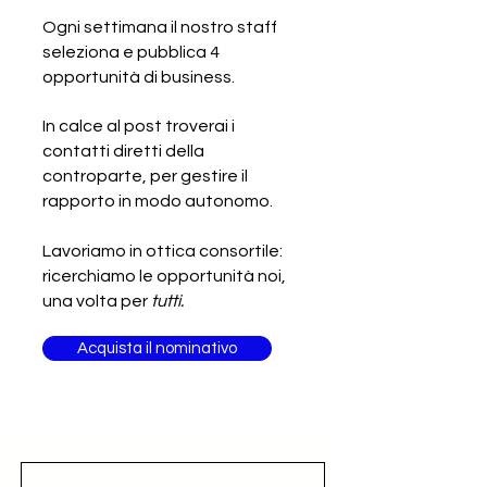
Ogni settimana il nostro staff
seleziona e pubblica 4
SCADUTA - Cercasi produttore
opportunità di business.
italiano di attrezzature per
strutture ricettive
In calce al post troverai i
contatti diretti della
controparte, per gestire il
rapporto in modo autonomo.
Lavoriamo in ottica consortile:
ricerchiamo le opportunità noi,
una volta per
tutti.
Acquista il nominativo