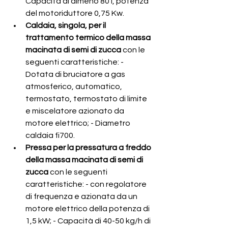
Capacità di almeno 80 l, potenza 
del motoriduttore 0,75 Kw.   
Caldaia, singola, per il 
trattamento termico della massa 
macinata di semi di zucca 
con le 
seguenti caratteristiche: - 
Dotata di bruciatore a gas 
atmosferico, automatico, 
termostato, termostato di limite 
e miscelatore azionato da 
motore elettrico; - Diametro 
caldaia fi700.   
Pressa per la pressatura a freddo 
della massa macinata di semi di 
zucca 
con le seguenti 
caratteristiche: - con regolatore 
di frequenza e azionata da un 
motore elettrico della potenza di 
1,5 kW; - Capacità di 40-50 kg/h di 