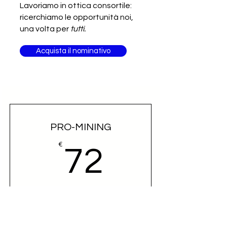
Lavoriamo in ottica consortile:
ricerchiamo le opportunità noi,
una volta per
tutti.
Acquista il nominativo
PRO-MINING
72€
€
72
Ottieni l'accesso al contatto diretto della
controparte
Valido per un mese