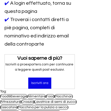
✔️ 
A login effettuato, torna su 
questa pagina
✔️ 
Troverai i contatti diretti a 
piè pagina, completi di 
nominativo ed indirizzo email 
della controparte
Vuoi saperne di più?
Iscriviti a proexporters.com per continuare 
a leggere questi post esclusivi.
Iscriviti ora
Tag:
Food&Beverage
Alimentare
Food
Macchinari
Attrezzature
Croazia
Lavatrice di semi di zucca
Essicatore
Macchina per la pulizia a secco