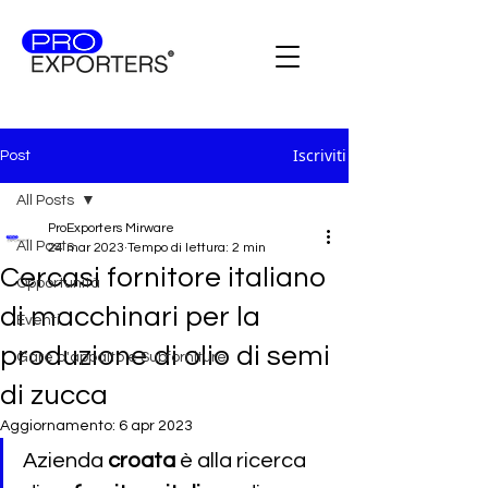
Iscriviti
Post
All Posts
ProExporters Mirware
All Posts
24 mar 2023
Tempo di lettura: 2 min
Cercasi fornitore italiano
Opportunità
di macchinari per la
Eventi
produzione di olio di semi
Gare d'appalto e Subforniture
di zucca
Aggiornamento:
6 apr 2023
Azienda 
croata 
è alla ricerca 