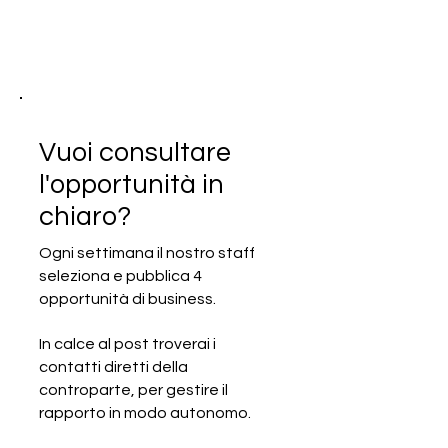
Vuoi consultare
l'opportunità in
chiaro?
Ogni settimana il nostro staff
seleziona e pubblica 4
SCADUTA - Gara d’appalto
opportunità di business.
internazionale - Fornitura di
apparecchiature e macchinari
In calce al post troverai i
contatti diretti della
controparte, per gestire il
rapporto in modo autonomo.