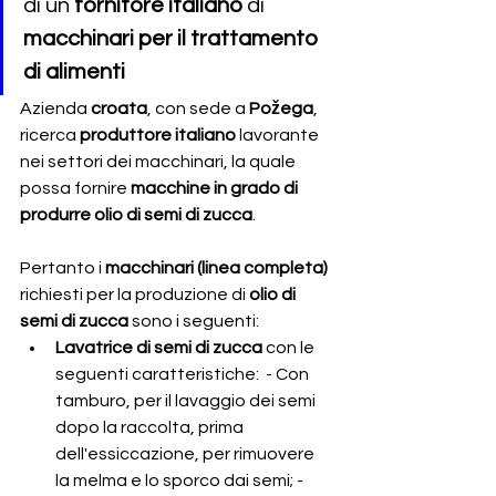
di un 
fornitore italiano 
di 
macchinari per il trattamento 
di alimenti 
Azienda 
croata
, con sede a 
Požega
, 
ricerca 
produttore italiano 
lavorante 
nei settori dei macchinari, la quale 
possa fornire
 macchine in grado di 
produrre olio di semi di zucca
.
Pertanto i 
macchinari (linea completa)
richiesti per la produzione di 
olio di 
semi di zucca
 sono i seguenti:
Lavatrice di semi di zucca 
con le 
seguenti caratteristiche:  - Con 
tamburo, per il lavaggio dei semi 
dopo la raccolta, prima 
dell'essiccazione, per rimuovere 
la melma e lo sporco dai semi; - 