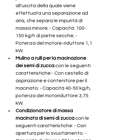
all'uscita della quale viene 
effettuata una separazione ad 
aria, che separa le impurità di 
massa minore; - Capacità: 100-
150 kg/h di pietre secche; - 
Potenza del motore-riduttore 1,1 
kW.  
Mulino a rulli per la macinazione 
dei semi di zucca 
con le seguenti 
caratteristiche:- Con cestello di 
aspirazione e contenitore per il 
macinato; - Capacità 40-50 kg/h, 
potenza del motoriduttore 3,75 
kW.   
Condizionatore di massa 
macinata di semi di zucca 
con le 
seguenti caratteristiche: - Con 
apertura per lo svuotamento; - 