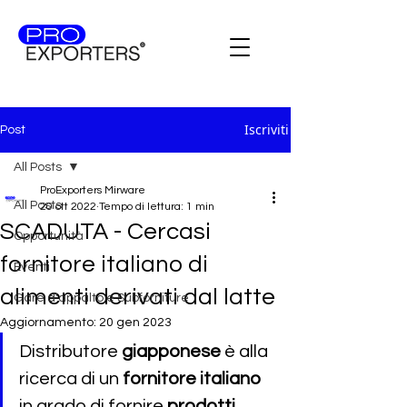
Iscriviti
Post
All Posts
ProExporters Mirware
All Posts
20 ott 2022
Tempo di lettura: 1 min
SCADUTA - Cercasi
Opportunità
fornitore italiano di
Eventi
alimenti derivati dal latte
Gare d'appalto e Subforniture
Aggiornamento:
20 gen 2023
Distributore 
giapponese 
è alla 
ricerca di un
 fornitore italiano 
in grado di fornire 
prodotti 