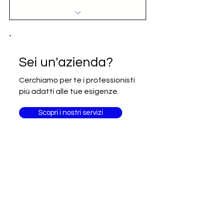
Accesso al nominativo e contatto
email diretto (opportunità)
Iscrizione alla newsletter Going
Sei un'azienda?
International
Cerchiamo per te i professionisti
più adatti alle tue esigenze.
Scopri i nostri servizi
Sei un
professionista?
Fai delle competenze il tuo