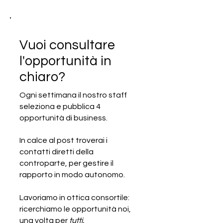
Vuoi consultare
l'opportunità in
chiaro?
Ogni settimana il nostro staff
seleziona e pubblica 4
SCADUTA - Cercasi realtà
opportunità di business.
artigianale manifatturiera di
intimo femminile
In calce al post troverai i
contatti diretti della
controparte, per gestire il
rapporto in modo autonomo.
Lavoriamo in ottica consortile:
ricerchiamo le opportunità noi,
una volta per
tutti.