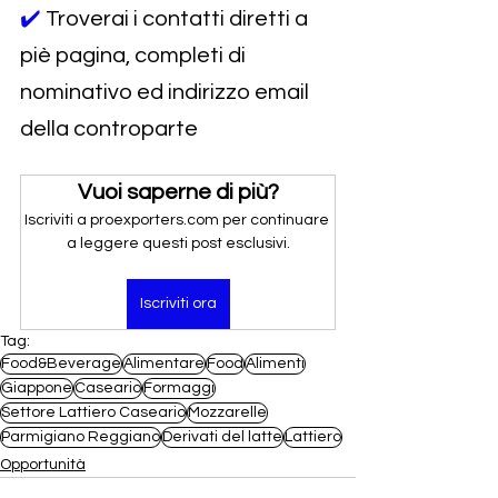
✔️ 
Troverai i contatti diretti a 
piè pagina, completi di 
nominativo ed indirizzo email 
della controparte
Vuoi saperne di più?
Iscriviti a proexporters.com per continuare 
a leggere questi post esclusivi.
Iscriviti ora
Tag:
Food&Beverage
Alimentare
Food
Alimenti
Giappone
Caseario
Formaggi
Settore Lattiero Caseario
Mozzarelle
Parmigiano Reggiano
Derivati del latte
Lattiero
Opportunità