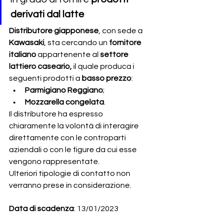
derivati dal latte
Distributore giapponese
, con sede a
Kawasaki
, sta cercando un
 fornitore 
italiano 
appartenente al 
settore 
lattiero caseario, 
il quale produca i 
seguenti prodotti a 
basso prezzo
:
Parmigiano Reggiano
;
Mozzarella congelata
.
Il distributore ha espresso 
chiaramente la volontà di interagire 
direttamente con le controparti 
aziendali o con le figure da cui esse 
vengono rappresentate.
Ulteriori tipologie di contatto non 
verranno prese in considerazione.
Data di scadenza
: 13/01/2023