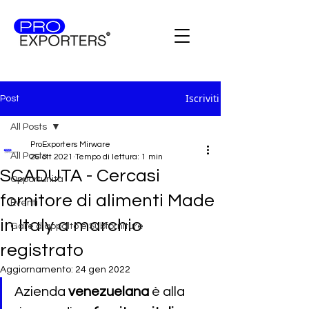
Iscriviti
Post
All Posts
ProExporters Mirware
All Posts
26 ott 2021
Tempo di lettura: 1 min
SCADUTA - Cercasi
Opportunità
fornitore di alimenti Made
Eventi
in Italy a marchio
Gare d'appalto e Subforniture
registrato
Aggiornamento:
24 gen 2022
Azienda 
venezuelana
 è alla 