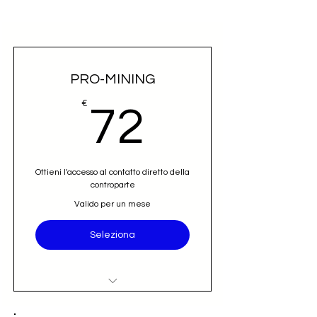
PRO-MINING
72€
€
72
Ottieni l'accesso al contatto diretto della
controparte
Valido per un mese
Seleziona
Accesso al nominativo e contatto
email diretto (opportunità)