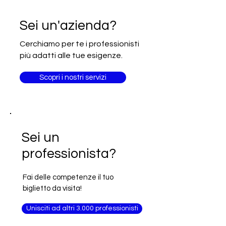
Iscrizione alla newsletter Going
Sei un'azienda?
International
Cerchiamo per te i professionisti
più adatti alle tue esigenze.
Scopri i nostri servizi
Sei un
professionista?
Fai delle competenze il tuo
biglietto da visita!
Unisciti ad altri 3.000 professionisti