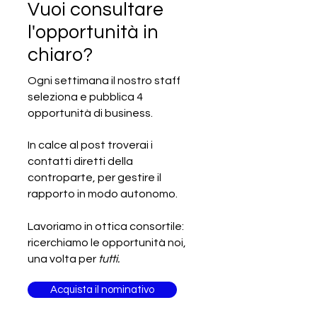
Vuoi consultare
l'opportunità in
chiaro?
SCADUTA - Cercasi
SCADUTA - Cerc
produttori di pomodori
produttore di al
Ogni settimana il nostro staff
pelati
forno gluten-fr
seleziona e pubblica 4
opportunità di business.
In calce al post troverai i
contatti diretti della
controparte, per gestire il
rapporto in modo autonomo.
Lavoriamo in ottica consortile:
ricerchiamo le opportunità noi,
una volta per
tutti.
Acquista il nominativo