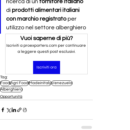
ricerca di un 
fornitore italiano
di 
prodotti alimentari italiani 
con marchio registrato
 per 
utilizzo nel settore alberghiero
Vuoi saperne di più?
Iscriviti a proexporters.com per continuare 
a leggere questi post esclusivi.
Iscriviti ora
Tag:
Food
Agri Food
MadeinItaly
Venezuela
Alberghiero
Opportunità