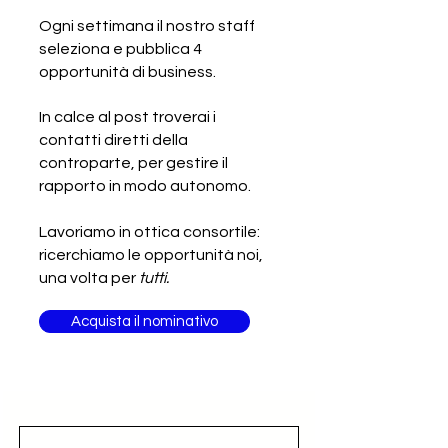
produttore italiano di
produttori tessili
Ogni settimana il nostro staff
abbigliamento in
seleziona e pubblica 4
cachemire
opportunità di business.
In calce al post troverai i
contatti diretti della
controparte, per gestire il
rapporto in modo autonomo.
Lavoriamo in ottica consortile:
ricerchiamo le opportunità noi,
una volta per
tutti.
Acquista il nominativo