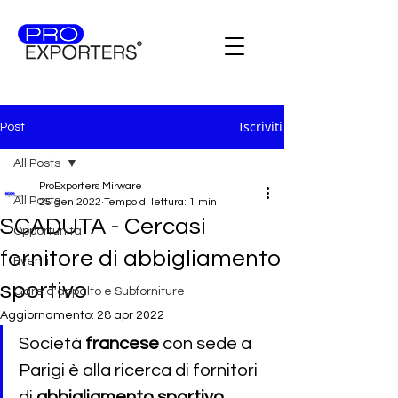
Iscriviti
Post
All Posts
ProExporters Mirware
All Posts
25 gen 2022
Tempo di lettura: 1 min
SCADUTA - Cercasi
Opportunità
fornitore di abbigliamento
Eventi
sportivo
Gare d'appalto e Subforniture
Aggiornamento:
28 apr 2022
Società 
francese
 con sede a 
Parigi è alla ricerca di fornitori 
di 
abbigliamento sportivo 