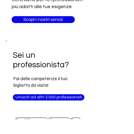
più adatti alle tue esigenze.
Scopri i nostri servizi
Sei un
professionista?
Fai delle competenze il tuo
biglietto da visita!
Unisciti ad altri 3.000 professionisti
Food&Beverage
Alimentare
Food
Agri Food
Arabia Saudita
Francia
Arredamento
Macchinari
Alimenti
Moda