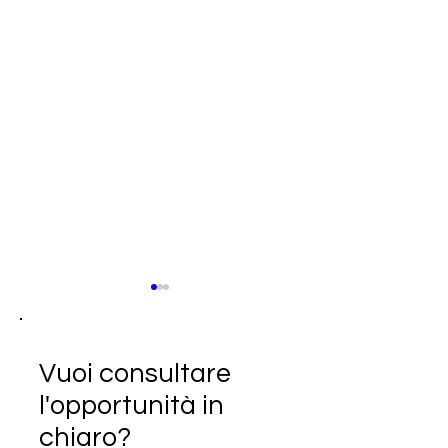
Vuoi consultare
l'opportunità in
chiaro?
SCADUTA - Cercasi
SCADUTA - Cerc