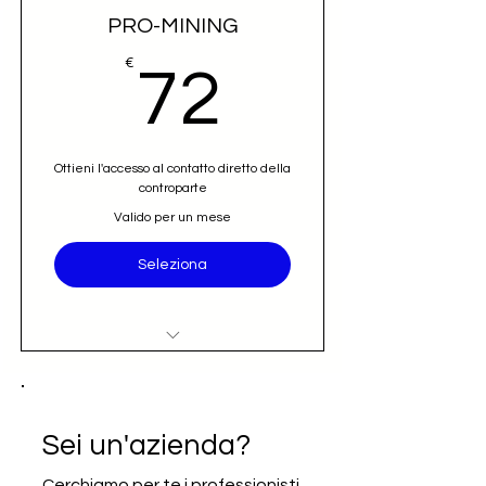
PRO-MINING
72€
€
72
Ottieni l'accesso al contatto diretto della
controparte
Valido per un mese
Seleziona
Accesso al nominativo e contatto
email diretto (opportunità)
Iscrizione alla newsletter Going
Sei un'azienda?
International
Cerchiamo per te i professionisti