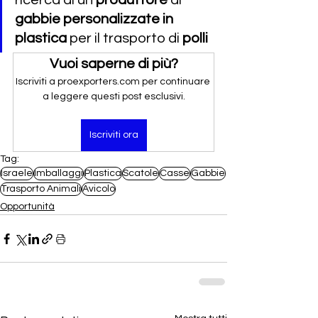
ricerca di un 
produttore
 di 
gabbie personalizzate in 
plastica 
per il trasporto di 
polli
Vuoi saperne di più?
Iscriviti a proexporters.com per continuare 
a leggere questi post esclusivi.
Iscriviti ora
Tag:
Israele
Imballaggi
Plastica
Scatole
Casse
Gabbie
Trasporto Animali
Avicolo
Opportunità