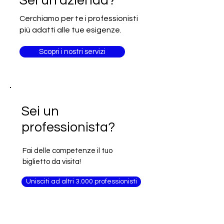
Sei un'azienda?
International
Cerchiamo per te i professionisti
più adatti alle tue esigenze.
Scopri i nostri servizi
Sei un
professionista?
Fai delle competenze il tuo
biglietto da visita!
Unisciti ad altri 3.000 professionisti
Food&Beverage
Alimentare
Food