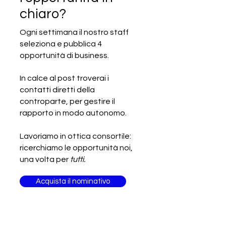
chiaro?
Ogni settimana il nostro staff
seleziona e pubblica 4
SCADUTA - Cercasi produttore
opportunità di business.
di macchinari per il settore ottico
In calce al post troverai i
contatti diretti della
controparte, per gestire il
rapporto in modo autonomo.
Lavoriamo in ottica consortile:
ricerchiamo le opportunità noi,
una volta per
tutti.
Acquista il nominativo