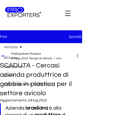
Iscriviti
Post
All Posts
ProExporters Mirware
All Posts
4 mag 2022
Tempo di lettura: 1 min
SCADUTA - Cercasi
Opportunità
azienda produttrice di
Eventi
gabbie in plastica per il
Gare d'appalto e Subforniture
settore avicolo
Aggiornamento:
29 lug 2022
Azienda 
israeliana
 è alla 