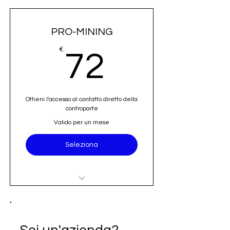
PRO-MINING
72€
€
72
Ottieni l'accesso al contatto diretto della
controparte
Valido per un mese
Seleziona
Accesso al nominativo e contatto
email diretto (opportunità)
Iscrizione alla newsletter Going