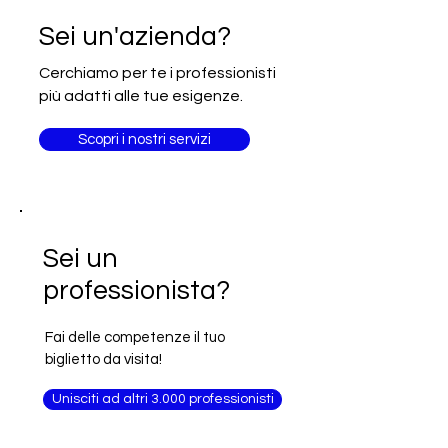
Iscrizione alla newsletter Going
Sei un'azienda?
International
Cerchiamo per te i professionisti
più adatti alle tue esigenze.
Scopri i nostri servizi
Sei un
professionista?
Fai delle competenze il tuo
biglietto da visita!
Unisciti ad altri 3.000 professionisti