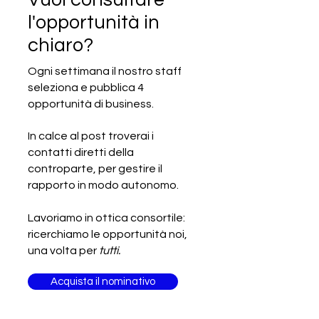
Vuoi consultare
l'opportunità in
chiaro?
Ogni settimana il nostro staff
seleziona e pubblica 4
SCADUTA - Cercasi azienda
opportunità di business.
produttrice di membrane
osmotiche
In calce al post troverai i
contatti diretti della
controparte, per gestire il
rapporto in modo autonomo.
Lavoriamo in ottica consortile:
ricerchiamo le opportunità noi,
una volta per
tutti.
Acquista il nominativo