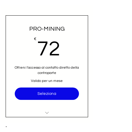
PRO-MINING
72€
€
72
Ottieni l'accesso al contatto diretto della
controparte
Valido per un mese
Seleziona
Accesso al nominativo e contatto
email diretto (opportunità)