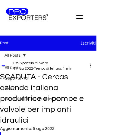
Iscriviti
Post
All Posts
ProExporters Mirware
All Posts
4 mag 2022
Tempo di lettura: 1 min
SCADUTA - Cercasi
Opportunità
azienda italiana
Eventi
produttrice di pompe e
Gare d'appalto e Subforniture
valvole per impianti
idraulici
Aggiornamento:
5 ago 2022