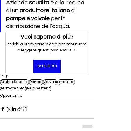
Azienda 
saudita
 è alla ricerca 
di un 
produttore italiano 
di 
pompe e valvole 
per la 
distribuzione dell’acqua.
Vuoi saperne di più?
Iscriviti a proexporters.com per continuare 
a leggere questi post esclusivi.
Iscriviti ora
Tag:
Arabia Saudita
Pompe
Valvole
Idraulica
Termotecnico
Rubinetteria
Opportunità