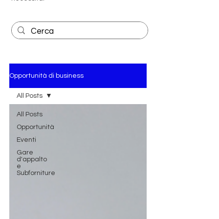
Opportunità di business
All Posts
All Posts
Opportunità
Eventi
Gare
d'appalto
e
Subforniture