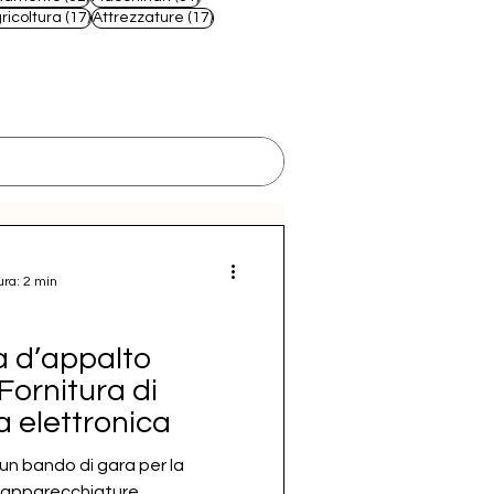
 post
17 post
17 post
ricoltura
(17)
Attrezzature
(17)
ura: 2 min
 d’appalto
Fornitura di
 elettronica
n bando di gara per la
d apparecchiature