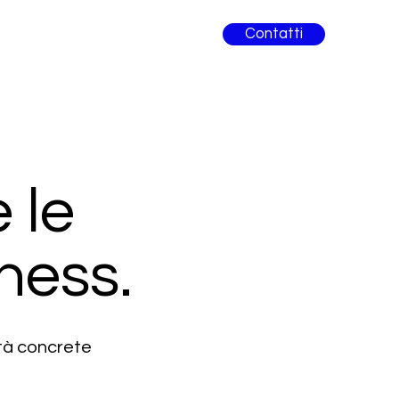
Contatti
 le
ness.
ità concrete