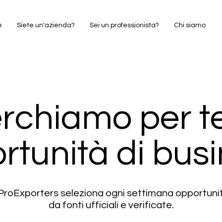
e
Siete un'azienda?
Sei un professionista?
Chi siamo
rchiamo per te
rtunità di busi
i ProExporters seleziona ogni settimana opportun
da fonti ufficiali e verificate.