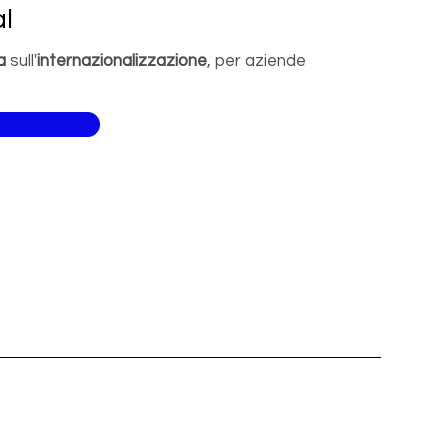
l
a
sull'
internazionalizzazione
, per aziende