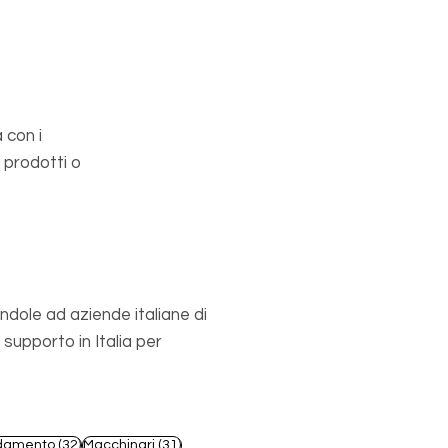
 con i
 prodotti o
ndole ad aziende italiane di
upporto in Italia per
st
32 post
31 post
damento
(32)
Macchinari
(31)