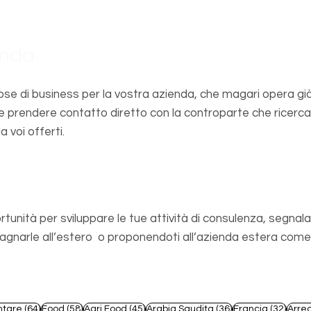
enda
se di business per la vostra azienda, che magari opera già
e prendere contatto diretto con la controparte che ricerca
a voi offerti.
sionista
rtunità per sviluppare le tue attività di consulenza, segnala
arle all’estero o proponendoti all’azienda estera come s
t
64 post
58 post
45 post
36 post
32 po
ntare
(64)
Food
(58)
Agri Food
(45)
Arabia Saudita
(36)
Francia
(32)
Arre