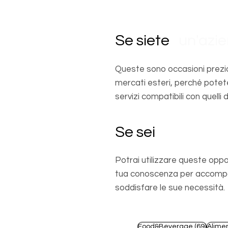
Se siete
un'azi
Queste sono occasioni prezio
mercati esteri, perché potet
servizi compatibili con quelli d
Se sei
un profes
Potrai utilizzare queste oppo
tua conoscenza per accompagn
soddisfare le sue necessità.
69 pos
Food&Beverage
(69)
Alime