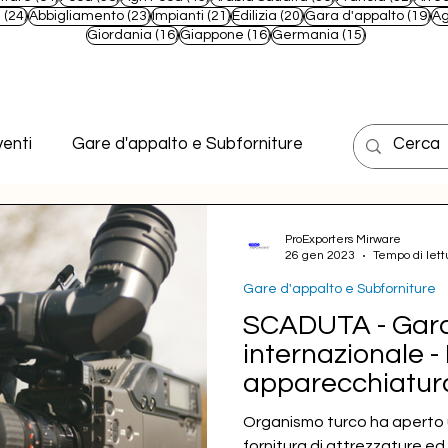
t
24 post
23 post
21 post
20 post
19
e
(24)
Abbigliamento
(23)
Impianti
(21)
Edilizia
(20)
Gara d'appalto
(19)
Ag
16 post
16 post
15 post
Giordania
(16)
Giappone
(16)
Germania
(15)
enti
Gare d'appalto e Subforniture
ProExporters Mirware
26 gen 2023
Tempo di lett
Gare d'appalto e Subforniture
SCADUTA - Gara
internazionale - 
apparecchiatura
Organismo turco ha aperto u
fornitura di attrezzature e