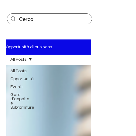
Opportunità di business
All Posts
All Posts
Opportunità
Eventi
Gare
d'appalto
e
Subforniture