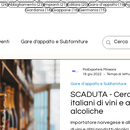
t
24 post
23 post
21 post
20 post
19
e
(24)
Abbigliamento
(23)
Impianti
(21)
Edilizia
(20)
Gara d'appalto
(19)
Ag
16 post
16 post
15 post
Giordania
(16)
Giappone
(16)
Germania
(15)
enti
Gare d'appalto e Subforniture
ProExporters Mirware
16 giu 2022
Tempo di lettu
Gare d'appalto e Subforniture
SCADUTA - Cerca
italiani di vini 
alcoliche
Importatore norvegese è alla 
di vini e altri prodotti alcolici