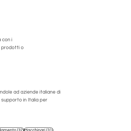
 con i
 prodotti o
ndole ad aziende italiane di
upporto in Italia per
st
32 post
31 post
damento
(32)
Macchinari
(31)