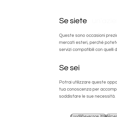
Se siete
un'azi
Queste sono occasioni prezio
mercati esteri, perché potet
servizi compatibili con quelli d
Se sei
un profes
Potrai utilizzare queste oppo
tua conoscenza per accompagn
soddisfare le sue necessità.
69 pos
Food&Beverage
(69)
Alime