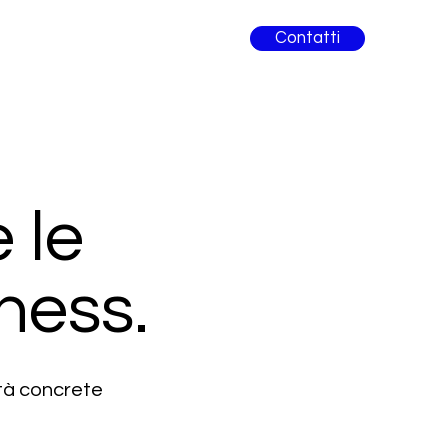
Contatti
 le
ness.
ità concrete