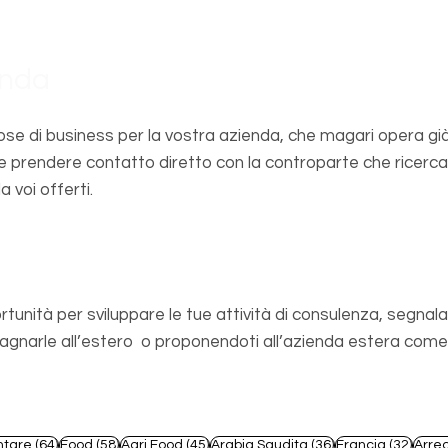
enda
se di business per la vostra azienda, che magari opera già
e prendere contatto diretto con la controparte che ricerca
a voi offerti.
sionista
rtunità per sviluppare le tue attività di consulenza, segnala
arle all’estero o proponendoti all’azienda estera come s
t
64 post
58 post
45 post
36 post
32 po
ntare
(64)
Food
(58)
Agri Food
(45)
Arabia Saudita
(36)
Francia
(32)
Arre