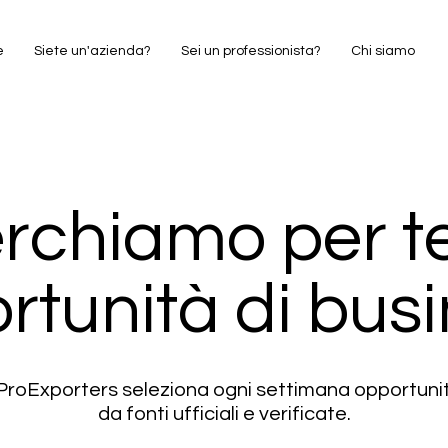
e
Siete un'azienda?
Sei un professionista?
Chi siamo
rchiamo per te
rtunità di busi
i ProExporters seleziona ogni settimana opportun
da fonti ufficiali e verificate.